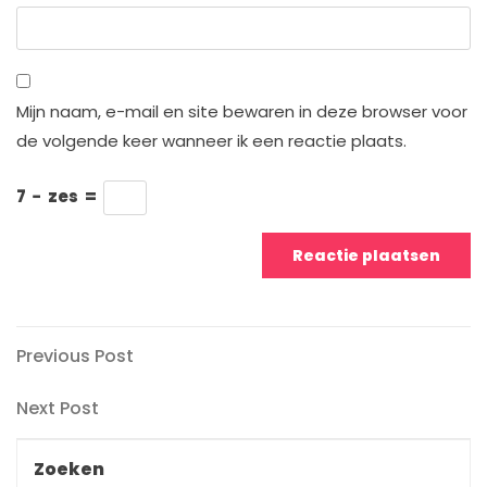
Mijn naam, e-mail en site bewaren in deze browser voor
de volgende keer wanneer ik een reactie plaats.
7
−
zes
=
Berichtnavigatie
Previous
Previous Post
Post
Next
Next Post
Post
Zoeken