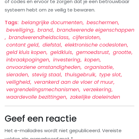
of codes en ervoor te zorgen dat je een betrouwbaar
systeem hebt om ze veilig te bewaren.
Tags:
belangrijke documenten
,
beschermen
,
beveiliging
,
brand
,
brandwerende eigenschappen
,
brandwerendheidsclass
,
cijfersloten
,
contant geld
,
diefstal
,
elektronische codesloten
,
geld kluis kopen
,
geldkluis
,
gemoedsrust
,
grootte
,
inbraakpogingen
,
investering
,
kopen
,
onvoorziene omstandigheden
,
organisatie
,
sieraden
,
stevig staal
,
thuisgebruik
,
type slot
,
veiligheid
,
verankerd aan de vloer of muur
,
vergrendelingsmechanismen
,
verzekering
,
waardevolle bezittingen
,
zakelijke doeleinden
Geef een reactie
Het e-mailadres wordt niet gepubliceerd.
Vereiste
velden zijn gemarkeerd met
*