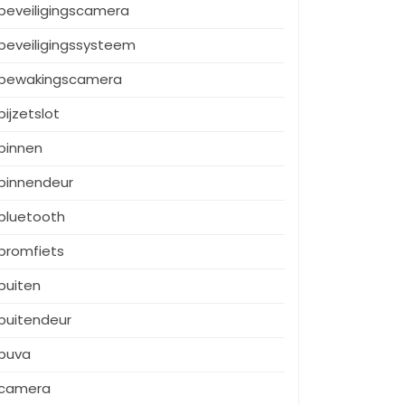
beveiligingscamera
beveiligingssysteem
bewakingscamera
bijzetslot
binnen
binnendeur
bluetooth
bromfiets
buiten
buitendeur
buva
camera