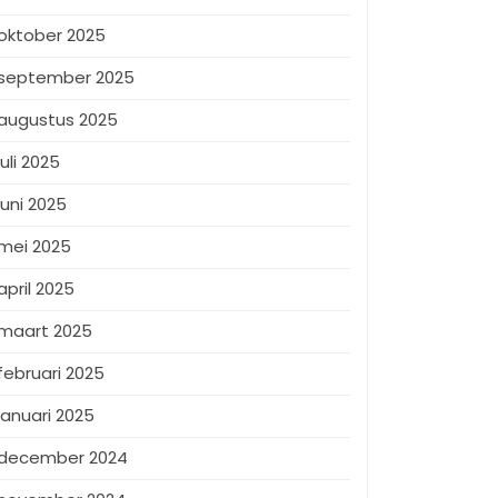
oktober 2025
september 2025
augustus 2025
juli 2025
juni 2025
mei 2025
april 2025
maart 2025
februari 2025
januari 2025
december 2024