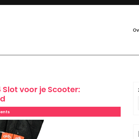
Ov
Slot voor je Scooter:
id
ents