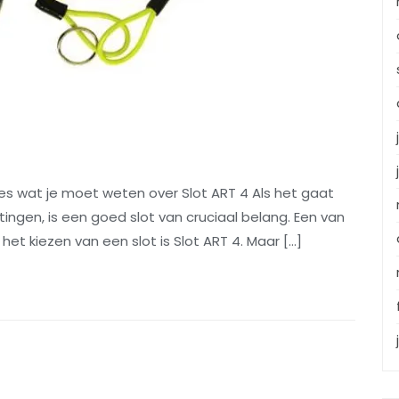
les wat je moet weten over Slot ART 4 Als het gaat
ingen, is een goed slot van cruciaal belang. Een van
 het kiezen van een slot is Slot ART 4. Maar […]