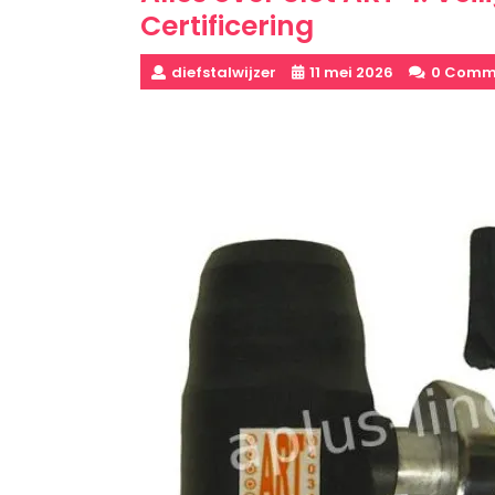
Certificering
diefstalwijzer
11 mei 2026
0 Comm