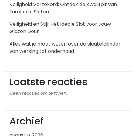
Veiligheid Verzekerd: Ontdek de Kwaliteit van
Eurolocks Sloten
Veiligheid en Stijl: Het Ideale Slot voor Jouw
Glazen Deur
Alles wat je moet weten over de sleutelcilinder:
van werking tot onderhoud
Laatste reacties
Geen reacties om te tonen.
Archief
augustus 2026