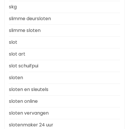
skg
slimme deursloten
slimme sloten
slot
slot art
slot schuifpui
sloten
sloten en sleutels
sloten online
sloten vervangen
slotenmaker 24 uur