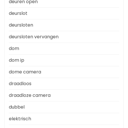
deuren open
deurslot
deursloten
deursloten vervangen
dom
dom ip
dome camera
draadloos
draadloze camera
dubbel
elektrisch