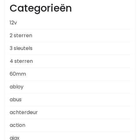
Categorieën
12v
2 sterren
3 sleutels
4 sterren
60mm
abloy
abus
achterdeur
action
ajax