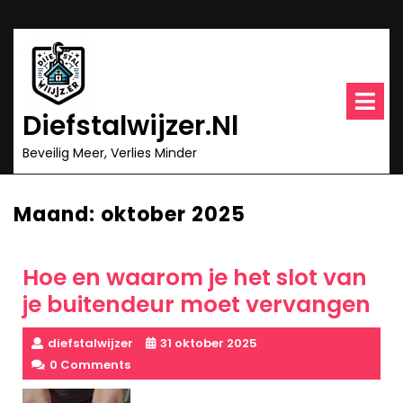
Ga
naar
inhoud
O
m
Diefstalwijzer.nl
Beveilig Meer, Verlies Minder
Maand:
oktober 2025
Hoe en waarom je het slot van
je buitendeur moet vervangen
diefstalwijzer
31 oktober 2025
0 Comments