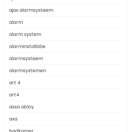
ajax alarmsysteem
alarm
alarm system
alarminstallatie
alarmsysteem
alarmsystemen
art 4
art4
assa abloy
axa
badkamer