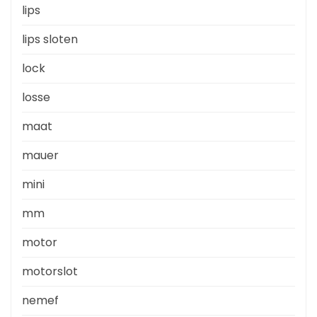
lips
lips sloten
lock
losse
maat
mauer
mini
mm
motor
motorslot
nemef