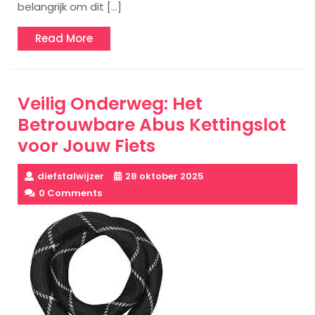
belangrijk om dit […]
Read
Read More
More
Veilig Onderweg: Het
Betrouwbare Abus Kettingslot
voor Jouw Fiets
diefstalwijzer
28 oktober 2025
0 Comments