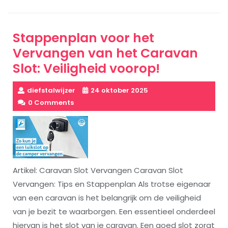
More
Stappenplan voor het
Vervangen van het Caravan
Slot: Veiligheid voorop!
diefstalwijzer
24 oktober 2025
0 Comments
Artikel: Caravan Slot Vervangen Caravan Slot
Vervangen: Tips en Stappenplan Als trotse eigenaar
van een caravan is het belangrijk om de veiligheid
van je bezit te waarborgen. Een essentieel onderdeel
hiervan is het slot van je caravan. Een goed slot zorgt