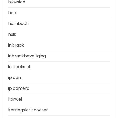
hikvision
hoe
hornbach
huis
inbraak
inbraakbeveiliging
insteekslot
ip cam
ip camera
karwei
kettingslot scooter