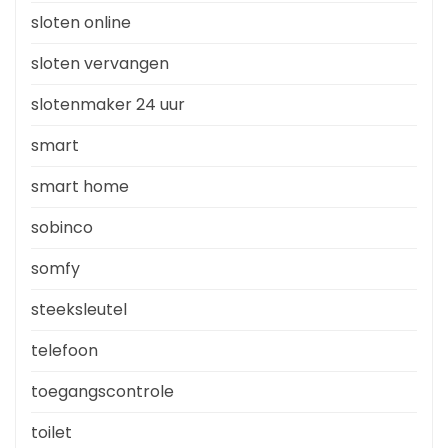
sloten online
sloten vervangen
slotenmaker 24 uur
smart
smart home
sobinco
somfy
steeksleutel
telefoon
toegangscontrole
toilet