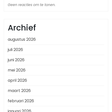
Geen reacties om te tonen.
Archief
augustus 2026
juli 2026
juni 2026
mei 2026
april 2026
maart 2026
februari 2026
januari 2026