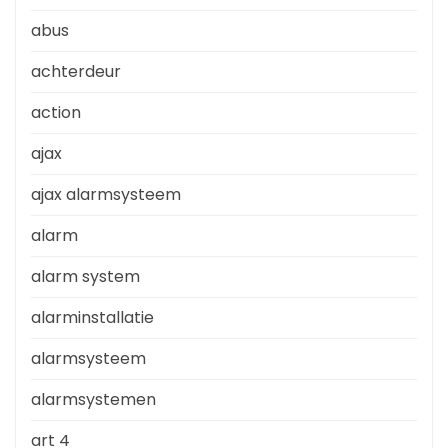
abus
achterdeur
action
ajax
ajax alarmsysteem
alarm
alarm system
alarminstallatie
alarmsysteem
alarmsystemen
art 4