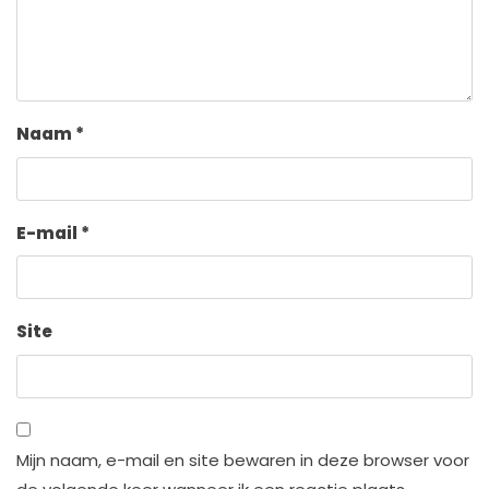
Naam
*
E-mail
*
Site
Mijn naam, e-mail en site bewaren in deze browser voor