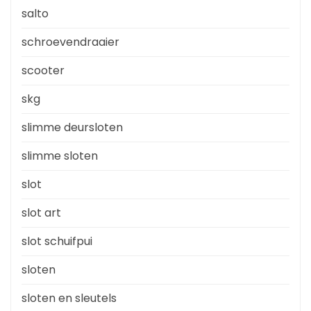
salto
schroevendraaier
scooter
skg
slimme deursloten
slimme sloten
slot
slot art
slot schuifpui
sloten
sloten en sleutels