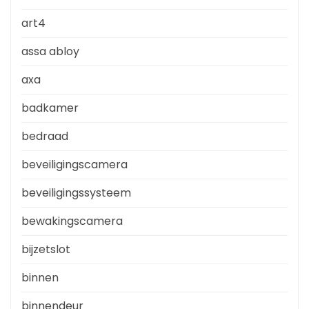
art4
assa abloy
axa
badkamer
bedraad
beveiligingscamera
beveiligingssysteem
bewakingscamera
bijzetslot
binnen
binnendeur