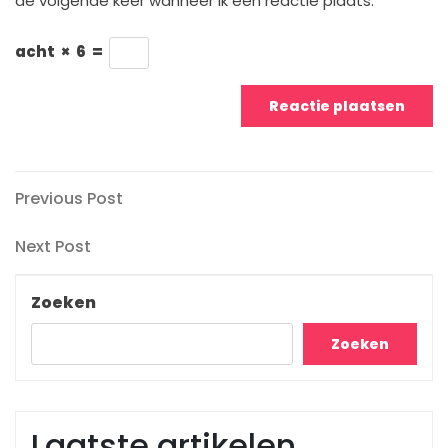
de volgende keer wanneer ik een reactie plaats.
acht
×
6
=
Berichtnavigatie
Previous
Previous Post
Post
Next
Next Post
Post
Zoeken
Zoeken
Laatste artikelen