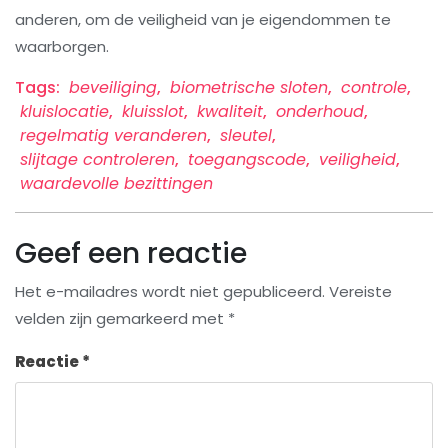
anderen, om de veiligheid van je eigendommen te
waarborgen.
Tags:
beveiliging
,
biometrische sloten
,
controle
,
kluislocatie
,
kluisslot
,
kwaliteit
,
onderhoud
,
regelmatig veranderen
,
sleutel
,
slijtage controleren
,
toegangscode
,
veiligheid
,
waardevolle bezittingen
Geef een reactie
Het e-mailadres wordt niet gepubliceerd.
Vereiste
velden zijn gemarkeerd met
*
Reactie
*