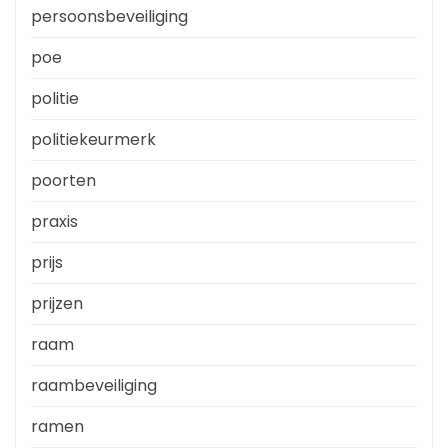
persoonsbeveiliging
poe
politie
politiekeurmerk
poorten
praxis
prijs
prijzen
raam
raambeveiliging
ramen