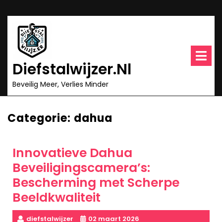
Ga
naar
inhoud
O
m
Diefstalwijzer.nl
Beveilig Meer, Verlies Minder
Categorie:
dahua
Innovatieve Dahua
Beveiligingscamera’s:
Bescherming met Scherpe
Beeldkwaliteit
diefstalwijzer
02 maart 2026