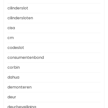
cilinderslot
cilindersloten
cisa
cm
codeslot
consumentenbond
corbin
dahua
demonteren
deur
deurbeveiliging