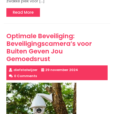
zwakke plek voor […]
Read
Read More
More
Optimale Beveiliging:
Beveiligingscamera’s voor
Buiten Geven Jou
Gemoedsrust
diefstalwijzer
29 november 2024
0 Comments