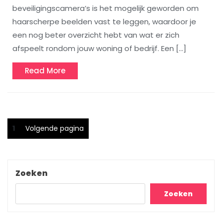
beveiligingscamera’s is het mogelijk geworden om
haarscherpe beelden vast te leggen, waardoor je
een nog beter overzicht hebt van wat er zich
afspeelt rondom jouw woning of bedrijf. Een […]
Read
Read More
More
Berichtnavigatie
Pagina
1
Volgende pagina
Zoeken
Zoeken