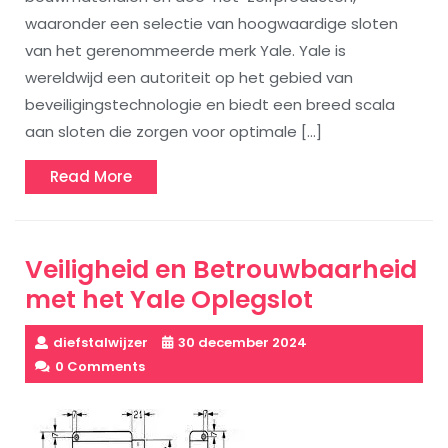
waaronder een selectie van hoogwaardige sloten
van het gerenommeerde merk Yale. Yale is
wereldwijd een autoriteit op het gebied van
beveiligingstechnologie en biedt een breed scala
aan sloten die zorgen voor optimale […]
Read
Read More
More
Veiligheid en Betrouwbaarheid
met het Yale Oplegslot
diefstalwijzer
30 december 2024
0 Comments