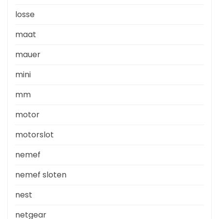
losse
maat
mauer
mini
mm
motor
motorslot
nemef
nemef sloten
nest
netgear