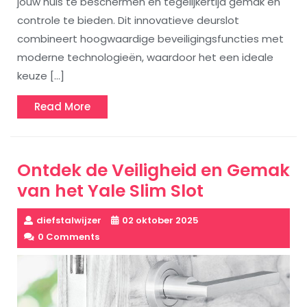
jouw huis te beschermen en tegelijkertijd gemak en
controle te bieden. Dit innovatieve deurslot
combineert hoogwaardige beveiligingsfuncties met
moderne technologieën, waardoor het een ideale
keuze […]
Read
Read More
More
Ontdek de Veiligheid en Gemak
van het Yale Slim Slot
diefstalwijzer
02 oktober 2025
0 Comments