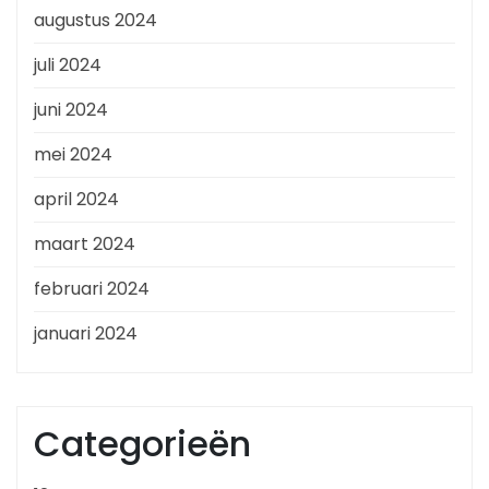
augustus 2024
juli 2024
juni 2024
mei 2024
april 2024
maart 2024
februari 2024
januari 2024
Categorieën