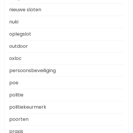
nieuwe sloten
nuki
oplegslot
outdoor
oxloc
persoonsbeveiliging
poe
politie
politiekeurmerk
poorten
praxis