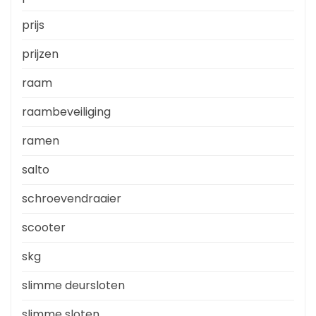
prijs
prijzen
raam
raambeveiliging
ramen
salto
schroevendraaier
scooter
skg
slimme deursloten
slimme sloten