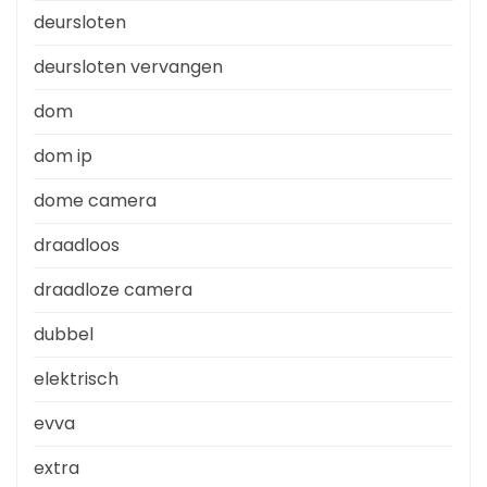
deursloten
deursloten vervangen
dom
dom ip
dome camera
draadloos
draadloze camera
dubbel
elektrisch
evva
extra