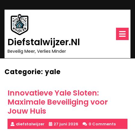
Ga
naar
inhoud
O
m
Diefstalwijzer.nl
Beveilig Meer, Verlies Minder
Categorie:
yale
Innovatieve Yale Sloten:
Maximale Beveiliging voor
Jouw Huis
diefstalwijzer
27 juni 2026
0 Comments