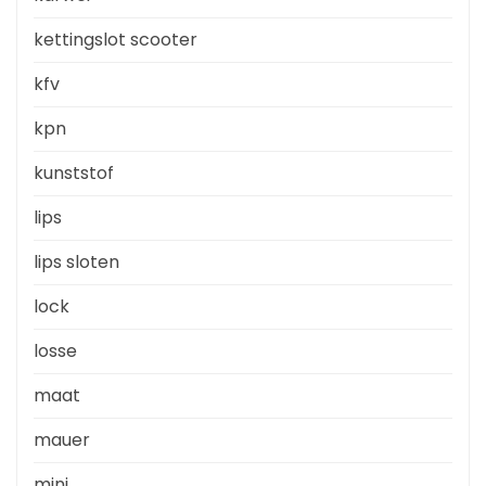
kettingslot scooter
kfv
kpn
kunststof
lips
lips sloten
lock
losse
maat
mauer
mini