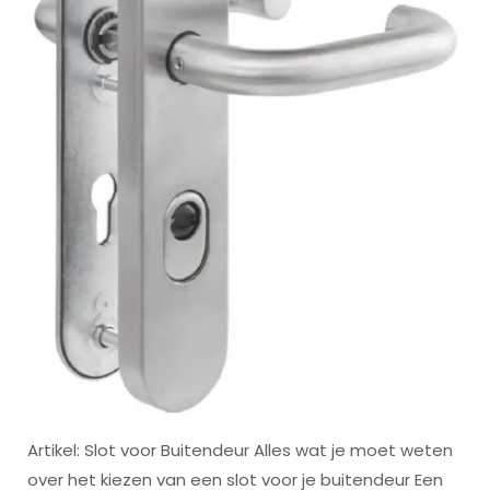
Artikel: Slot voor Buitendeur Alles wat je moet weten
over het kiezen van een slot voor je buitendeur Een