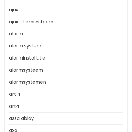
ajax
ajax alarmsysteem
alarm
alarm system
alarminstallatie
alarmsysteem
alarmsystemen
art 4
art4
assa abloy
axa