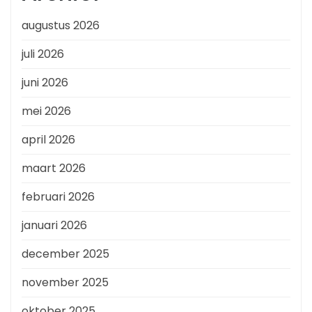
augustus 2026
juli 2026
juni 2026
mei 2026
april 2026
maart 2026
februari 2026
januari 2026
december 2025
november 2025
oktober 2025