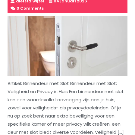
diefstalwijzer
04 januari 2026
0 Comments
Artikel: Binnendeur met Slot Binnendeur met Slot:
Veiligheid en Privacy in Huis Een binnendeur met slot
kan een waardevolle toevoeging zijn aan je huis,
zowel voor veiligheids- als privacydoeleinden. Of je
nu op zoek bent naar extra beveiliging voor een
specifieke kamer of meer privacy wilt creëren, een
deur met slot biedt diverse voordelen. Veiligheid […]