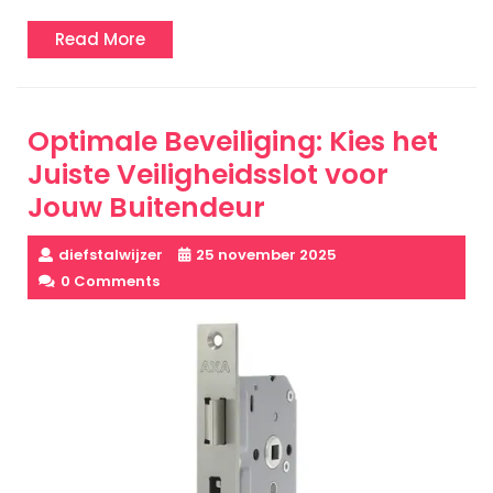
Read
Read More
More
Optimale Beveiliging: Kies het
Juiste Veiligheidsslot voor
Jouw Buitendeur
diefstalwijzer
25 november 2025
0 Comments