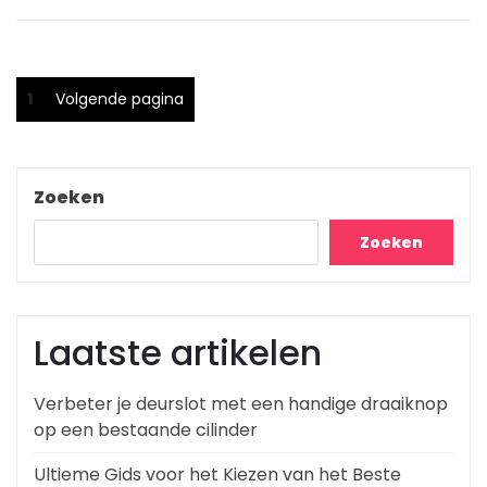
Berichtnavigatie
Pagina
1
Volgende pagina
Zoeken
Zoeken
Laatste artikelen
Verbeter je deurslot met een handige draaiknop
op een bestaande cilinder
Ultieme Gids voor het Kiezen van het Beste