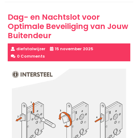
Dag- en Nachtslot voor
Optimale Beveiliging van Jouw
Buitendeur
diefstalwijzer
15 november 2025
0 Comments