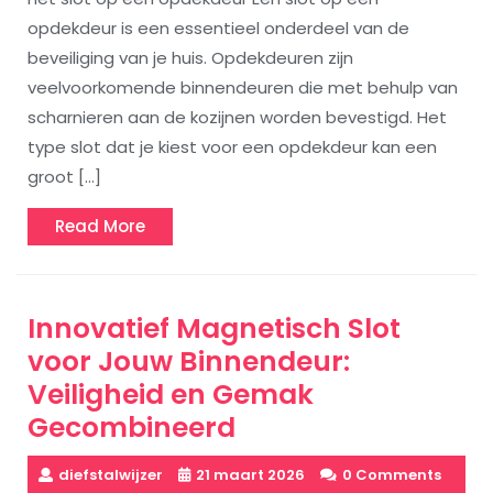
opdekdeur is een essentieel onderdeel van de
beveiliging van je huis. Opdekdeuren zijn
veelvoorkomende binnendeuren die met behulp van
scharnieren aan de kozijnen worden bevestigd. Het
type slot dat je kiest voor een opdekdeur kan een
groot […]
Read
Read More
More
Innovatief Magnetisch Slot
voor Jouw Binnendeur:
Veiligheid en Gemak
Gecombineerd
diefstalwijzer
21 maart 2026
0 Comments