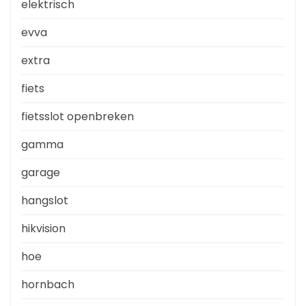
elektrisch
evva
extra
fiets
fietsslot openbreken
gamma
garage
hangslot
hikvision
hoe
hornbach