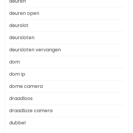
deuren
deuren open
deurslot
deursloten
deursloten vervangen
dom
dom ip
dome camera
draadloos
draadloze camera
dubbel