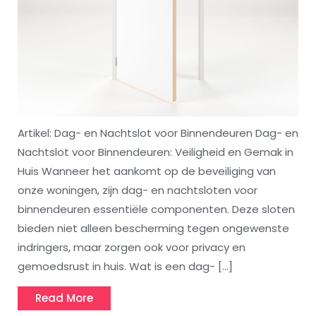
Artikel: Dag- en Nachtslot voor Binnendeuren Dag- en
Nachtslot voor Binnendeuren: Veiligheid en Gemak in
Huis Wanneer het aankomt op de beveiliging van
onze woningen, zijn dag- en nachtsloten voor
binnendeuren essentiële componenten. Deze sloten
bieden niet alleen bescherming tegen ongewenste
indringers, maar zorgen ook voor privacy en
gemoedsrust in huis. Wat is een dag- […]
Read
Read More
More