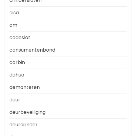
cilindersloten
cisa
cm
codeslot
consumentenbond
corbin
dahua
demonteren
deur
deurbeveiliging
deurcilinder