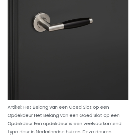
Artikel: Het Belang van een Goed Slot op een
Opdekdeur Het Belang van een Goed Slot op een
Opdekdeur Een opdekdeur is een veelvoorkomend
type deur in Nederlandse huizen. Deze deuren