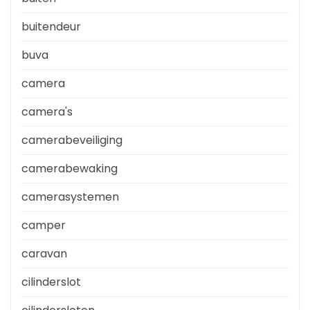
buitendeur
buva
camera
camera's
camerabeveiliging
camerabewaking
camerasystemen
camper
caravan
cilinderslot