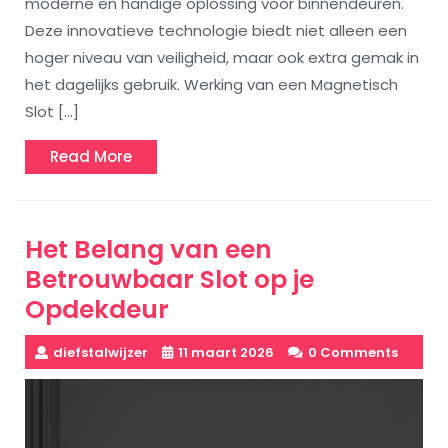
moderne en handige oplossing voor binnendeuren.
Deze innovatieve technologie biedt niet alleen een
hoger niveau van veiligheid, maar ook extra gemak in
het dagelijks gebruik. Werking van een Magnetisch
Slot […]
Read
Read More
More
Het Belang van een
Betrouwbaar Slot op je
Opdekdeur
diefstalwijzer
11 maart 2026
0 Comments