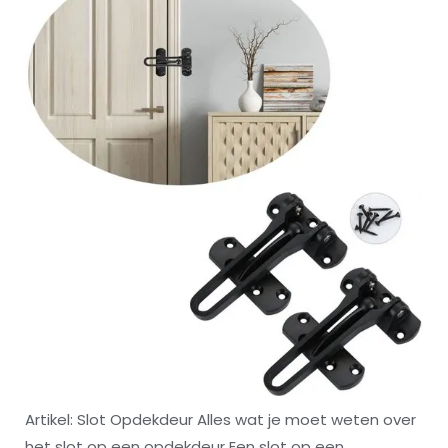
Artikel: Slot Opdekdeur Alles wat je moet weten over
het slot op een opdekdeur Een slot op een