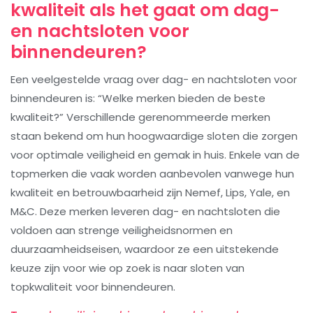
kwaliteit als het gaat om dag-
en nachtsloten voor
binnendeuren?
Een veelgestelde vraag over dag- en nachtsloten voor
binnendeuren is: “Welke merken bieden de beste
kwaliteit?” Verschillende gerenommeerde merken
staan bekend om hun hoogwaardige sloten die zorgen
voor optimale veiligheid en gemak in huis. Enkele van de
topmerken die vaak worden aanbevolen vanwege hun
kwaliteit en betrouwbaarheid zijn Nemef, Lips, Yale, en
M&C. Deze merken leveren dag- en nachtsloten die
voldoen aan strenge veiligheidsnormen en
duurzaamheidseisen, waardoor ze een uitstekende
keuze zijn voor wie op zoek is naar sloten van
topkwaliteit voor binnendeuren.