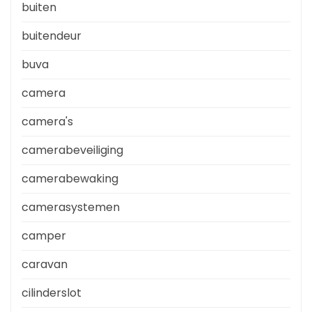
buiten
buitendeur
buva
camera
camera's
camerabeveiliging
camerabewaking
camerasystemen
camper
caravan
cilinderslot