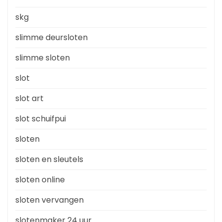
skg
slimme deursloten
slimme sloten
slot
slot art
slot schuifpui
sloten
sloten en sleutels
sloten online
sloten vervangen
slotenmaker 24 uur