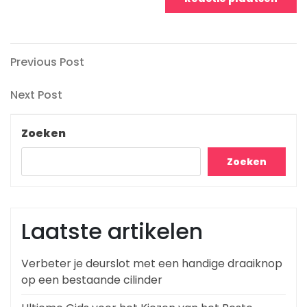
Berichtnavigatie
Previous
Previous Post
Post
Next
Next Post
Post
Zoeken
Zoeken
Laatste artikelen
Verbeter je deurslot met een handige draaiknop
op een bestaande cilinder