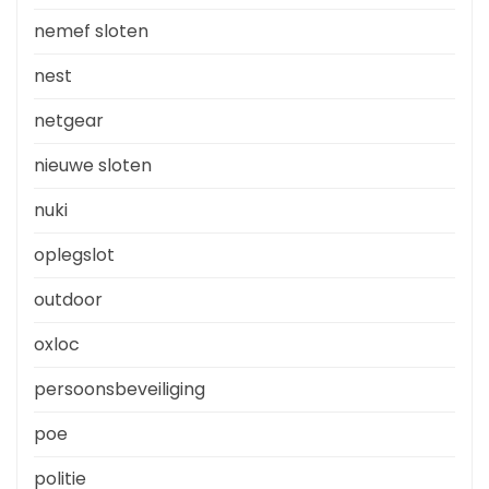
nemef sloten
nest
netgear
nieuwe sloten
nuki
oplegslot
outdoor
oxloc
persoonsbeveiliging
poe
politie