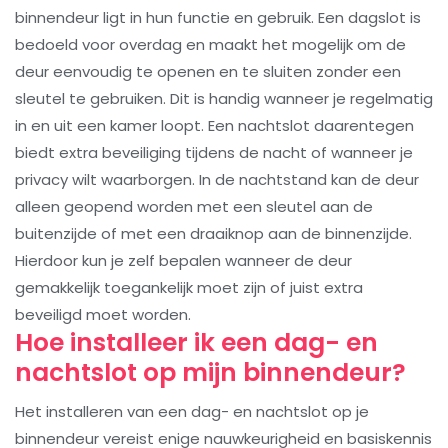
binnendeur ligt in hun functie en gebruik. Een dagslot is
bedoeld voor overdag en maakt het mogelijk om de
deur eenvoudig te openen en te sluiten zonder een
sleutel te gebruiken. Dit is handig wanneer je regelmatig
in en uit een kamer loopt. Een nachtslot daarentegen
biedt extra beveiliging tijdens de nacht of wanneer je
privacy wilt waarborgen. In de nachtstand kan de deur
alleen geopend worden met een sleutel aan de
buitenzijde of met een draaiknop aan de binnenzijde.
Hierdoor kun je zelf bepalen wanneer de deur
gemakkelijk toegankelijk moet zijn of juist extra
beveiligd moet worden.
Hoe installeer ik een dag- en
nachtslot op mijn binnendeur?
Het installeren van een dag- en nachtslot op je
binnendeur vereist enige nauwkeurigheid en basiskennis