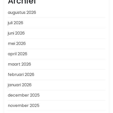
Archief
augustus 2026
juli 2026
juni 2026
mei 2026
april 2026
maart 2026
februari 2026
januari 2026
december 2025
november 2025