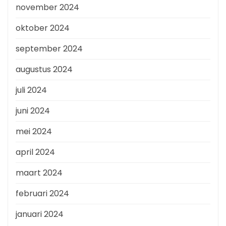
november 2024
oktober 2024
september 2024
augustus 2024
juli 2024
juni 2024
mei 2024
april 2024
maart 2024
februari 2024
januari 2024