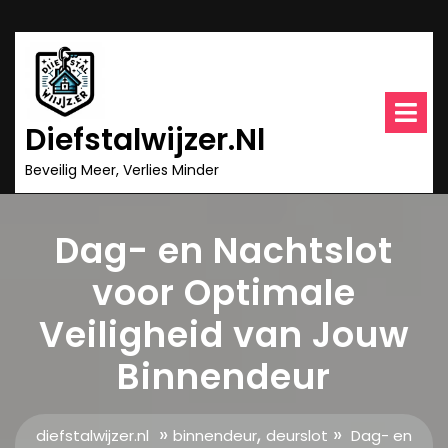
Ga
naar
inhoud
O
m
Diefstalwijzer.nl
Beveilig Meer, Verlies Minder
Dag- en Nachtslot
voor Optimale
Veiligheid van Jouw
Binnendeur
»
,
»
diefstalwijzer.nl
binnendeur
deurslot
Dag- en