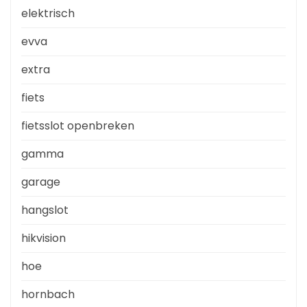
elektrisch
evva
extra
fiets
fietsslot openbreken
gamma
garage
hangslot
hikvision
hoe
hornbach