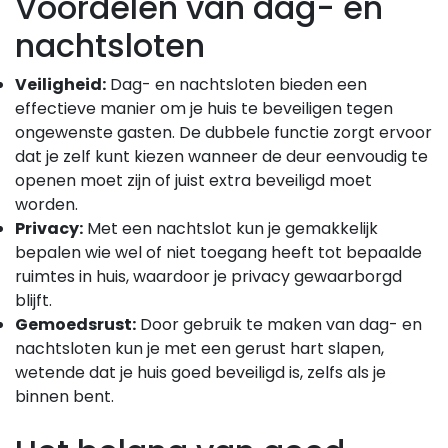
Voordelen van dag- en
nachtsloten
Veiligheid:
Dag- en nachtsloten bieden een
effectieve manier om je huis te beveiligen tegen
ongewenste gasten. De dubbele functie zorgt ervoor
dat je zelf kunt kiezen wanneer de deur eenvoudig te
openen moet zijn of juist extra beveiligd moet
worden.
Privacy:
Met een nachtslot kun je gemakkelijk
bepalen wie wel of niet toegang heeft tot bepaalde
ruimtes in huis, waardoor je privacy gewaarborgd
blijft.
Gemoedsrust:
Door gebruik te maken van dag- en
nachtsloten kun je met een gerust hart slapen,
wetende dat je huis goed beveiligd is, zelfs als je
binnen bent.