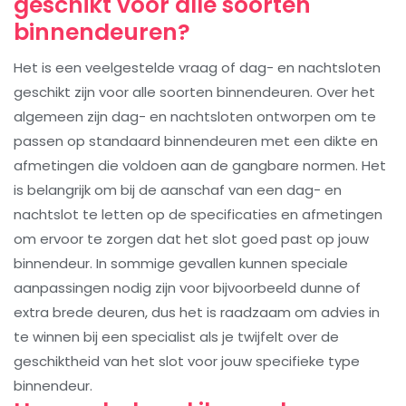
geschikt voor alle soorten
binnendeuren?
Het is een veelgestelde vraag of dag- en nachtsloten
geschikt zijn voor alle soorten binnendeuren. Over het
algemeen zijn dag- en nachtsloten ontworpen om te
passen op standaard binnendeuren met een dikte en
afmetingen die voldoen aan de gangbare normen. Het
is belangrijk om bij de aanschaf van een dag- en
nachtslot te letten op de specificaties en afmetingen
om ervoor te zorgen dat het slot goed past op jouw
binnendeur. In sommige gevallen kunnen speciale
aanpassingen nodig zijn voor bijvoorbeeld dunne of
extra brede deuren, dus het is raadzaam om advies in
te winnen bij een specialist als je twijfelt over de
geschiktheid van het slot voor jouw specifieke type
binnendeur.