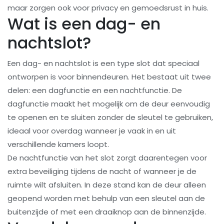
maar zorgen ook voor privacy en gemoedsrust in huis.
Wat is een dag- en
nachtslot?
Een dag- en nachtslot is een type slot dat speciaal
ontworpen is voor binnendeuren. Het bestaat uit twee
delen: een dagfunctie en een nachtfunctie. De
dagfunctie maakt het mogelijk om de deur eenvoudig
te openen en te sluiten zonder de sleutel te gebruiken,
ideaal voor overdag wanneer je vaak in en uit
verschillende kamers loopt.
De nachtfunctie van het slot zorgt daarentegen voor
extra beveiliging tijdens de nacht of wanneer je de
ruimte wilt afsluiten. In deze stand kan de deur alleen
geopend worden met behulp van een sleutel aan de
buitenzijde of met een draaiknop aan de binnenzijde.