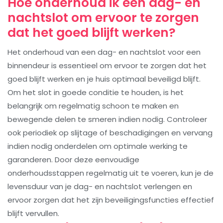
Hoe onderhoud ik een dag- en
nachtslot om ervoor te zorgen
dat het goed blijft werken?
Het onderhoud van een dag- en nachtslot voor een
binnendeur is essentieel om ervoor te zorgen dat het
goed blijft werken en je huis optimaal beveiligd blijft.
Om het slot in goede conditie te houden, is het
belangrijk om regelmatig schoon te maken en
bewegende delen te smeren indien nodig. Controleer
ook periodiek op slijtage of beschadigingen en vervang
indien nodig onderdelen om optimale werking te
garanderen. Door deze eenvoudige
onderhoudsstappen regelmatig uit te voeren, kun je de
levensduur van je dag- en nachtslot verlengen en
ervoor zorgen dat het zijn beveiligingsfuncties effectief
blijft vervullen.