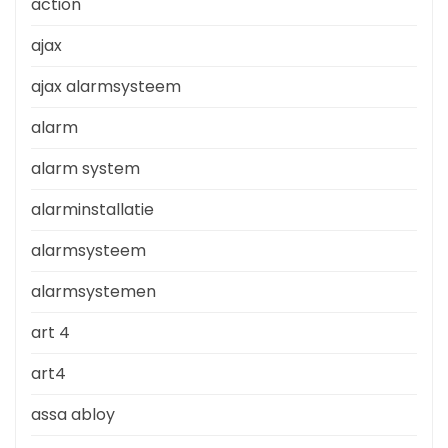
action
ajax
ajax alarmsysteem
alarm
alarm system
alarminstallatie
alarmsysteem
alarmsystemen
art 4
art4
assa abloy