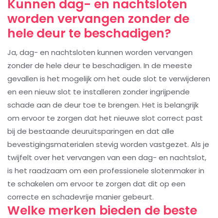
Kunnen dag- en nachtsloten
worden vervangen zonder de
hele deur te beschadigen?
Ja, dag- en nachtsloten kunnen worden vervangen
zonder de hele deur te beschadigen. In de meeste
gevallen is het mogelijk om het oude slot te verwijderen
en een nieuw slot te installeren zonder ingrijpende
schade aan de deur toe te brengen. Het is belangrijk
om ervoor te zorgen dat het nieuwe slot correct past
bij de bestaande deuruitsparingen en dat alle
bevestigingsmaterialen stevig worden vastgezet. Als je
twijfelt over het vervangen van een dag- en nachtslot,
is het raadzaam om een professionele slotenmaker in
te schakelen om ervoor te zorgen dat dit op een
correcte en schadevrije manier gebeurt.
Welke merken bieden de beste