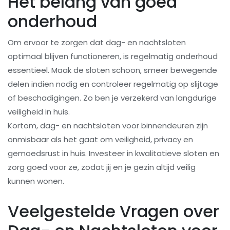
Het belang van goed
onderhoud
Om ervoor te zorgen dat dag- en nachtsloten
optimaal blijven functioneren, is regelmatig onderhoud
essentieel. Maak de sloten schoon, smeer bewegende
delen indien nodig en controleer regelmatig op slijtage
of beschadigingen. Zo ben je verzekerd van langdurige
veiligheid in huis.
Kortom, dag- en nachtsloten voor binnendeuren zijn
onmisbaar als het gaat om veiligheid, privacy en
gemoedsrust in huis. Investeer in kwalitatieve sloten en
zorg goed voor ze, zodat jij en je gezin altijd veilig
kunnen wonen.
Veelgestelde Vragen over