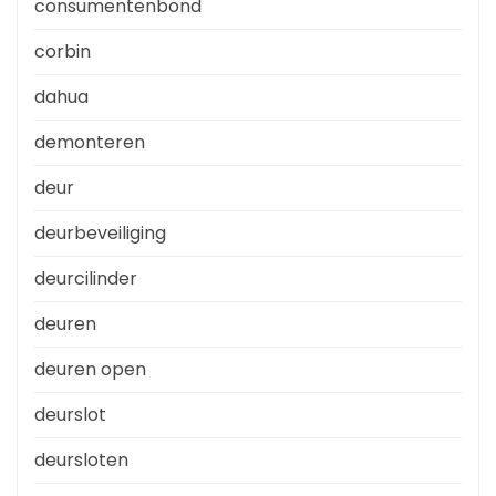
consumentenbond
corbin
dahua
demonteren
deur
deurbeveiliging
deurcilinder
deuren
deuren open
deurslot
deursloten