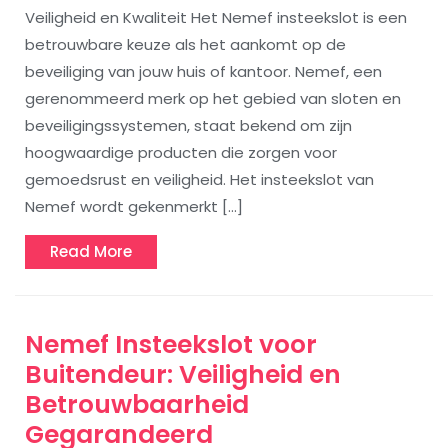
Veiligheid en Kwaliteit Het Nemef insteekslot is een
betrouwbare keuze als het aankomt op de
beveiliging van jouw huis of kantoor. Nemef, een
gerenommeerd merk op het gebied van sloten en
beveiligingssystemen, staat bekend om zijn
hoogwaardige producten die zorgen voor
gemoedsrust en veiligheid. Het insteekslot van
Nemef wordt gekenmerkt […]
Read
Read More
More
Nemef Insteekslot voor
Buitendeur: Veiligheid en
Betrouwbaarheid
Gegarandeerd