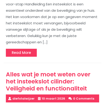
voor-stap Handleiding Een insteekslot is een
essentieel onderdeel van de beveiliging van je huis.
Het kan voorkomen dat je op een gegeven moment
het insteekslot moet vervangen, bijvoorbeeld
vanwege slijtage of als je de beveiliging wilt
verbeteren. Gelukkig kun je met de juiste
gereedschappen en […]
Read
Read More
More
Alles wat je moet weten over
het insteekslot cilinder:
Veiligheid en functionaliteit
diefstalwijzer
10 maart 2026
0 Comments