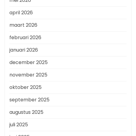
mei 2026
april 2026
maart 2026
februari 2026
januari 2026
december 2025
november 2025
oktober 2025
september 2025
augustus 2025
juli 2025