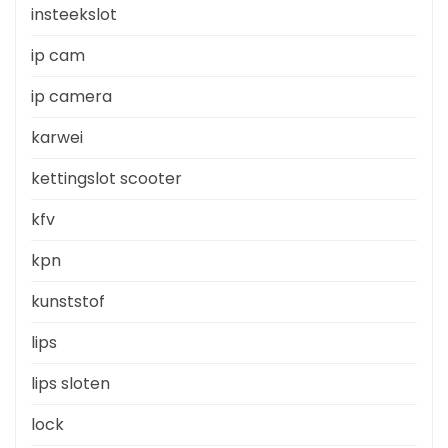
insteekslot
ip cam
ip camera
karwei
kettingslot scooter
kfv
kpn
kunststof
lips
lips sloten
lock