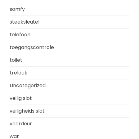
somfy
steeksleutel
telefoon
toegangscontrole
toilet
trelock
Uncategorized
veilig slot
veiligheids slot
voordeur
wat