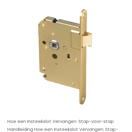
Hoe een Insteekslot Vervangen: Stap-voor-stap
Handleiding Hoe een Insteekslot Vervangen: Stap-