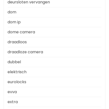
deursloten vervangen
dom
dom ip
dome camera
draadloos
draadloze camera
dubbel
elektrisch
eurolocks
evva
extra