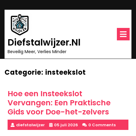
Ga
naar
inhoud
O
m
Diefstalwijzer.nl
Beveilig Meer, Verlies Minder
Categorie:
insteekslot
Hoe een Insteekslot
Vervangen: Een Praktische
Gids voor Doe-het-zelvers
diefstalwijzer
05 juli 2026
0 Comments