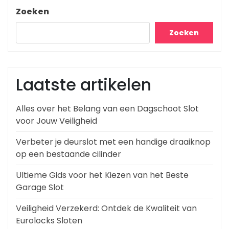
Zoeken
Zoeken
Laatste artikelen
Alles over het Belang van een Dagschoot Slot
voor Jouw Veiligheid
Verbeter je deurslot met een handige draaiknop
op een bestaande cilinder
Ultieme Gids voor het Kiezen van het Beste
Garage Slot
Veiligheid Verzekerd: Ontdek de Kwaliteit van
Eurolocks Sloten