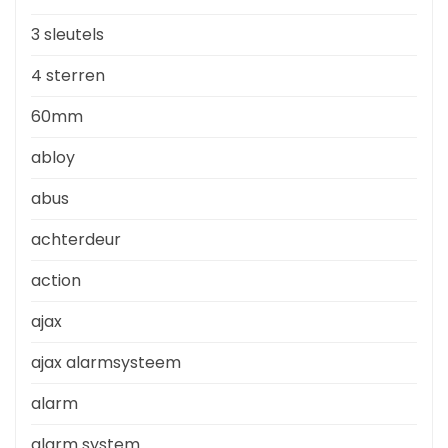
3 sleutels
4 sterren
60mm
abloy
abus
achterdeur
action
ajax
ajax alarmsysteem
alarm
alarm system