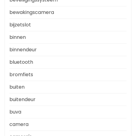
bewakingscamera
bijzetslot
binnen
binnendeur
bluetooth
bromfiets
buiten
buitendeur
buva
camera