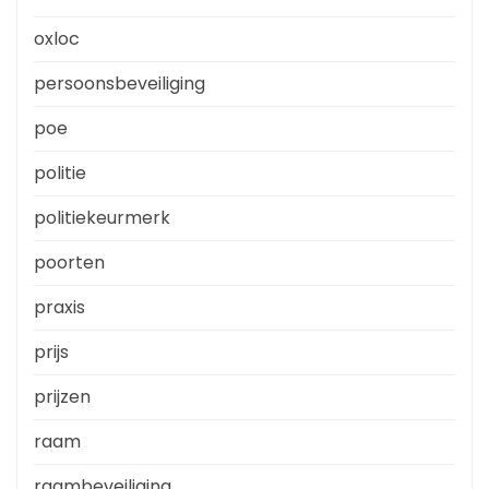
oxloc
persoonsbeveiliging
poe
politie
politiekeurmerk
poorten
praxis
prijs
prijzen
raam
raambeveiliging