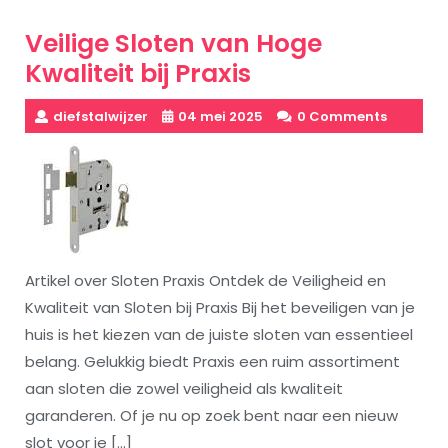
Veilige Sloten van Hoge
Kwaliteit bij Praxis
diefstalwijzer
04 mei 2025
0 Comments
Artikel over Sloten Praxis Ontdek de Veiligheid en
Kwaliteit van Sloten bij Praxis Bij het beveiligen van je
huis is het kiezen van de juiste sloten van essentieel
belang. Gelukkig biedt Praxis een ruim assortiment
aan sloten die zowel veiligheid als kwaliteit
garanderen. Of je nu op zoek bent naar een nieuw
slot voor je […]