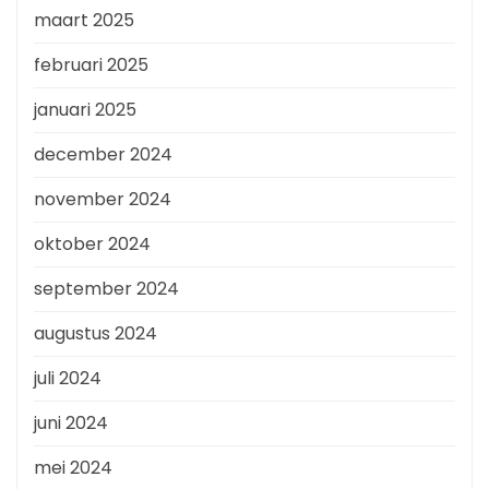
maart 2025
februari 2025
januari 2025
december 2024
november 2024
oktober 2024
september 2024
augustus 2024
juli 2024
juni 2024
mei 2024