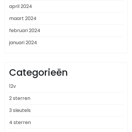
april 2024
maart 2024
februari 2024
januari 2024
Categorieën
12v
2 sterren
3 sleutels
4 sterren