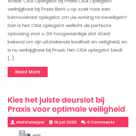
Artikel: CISA Oplegslot bij Praxis CISA Oplegslot
verkrijgbaar bij Praxis Bent u op zoek naar een
betrouwbaar oplegslot om uw woning te beveiligen?
Dan is het CISA oplegslot wellicht de perfecte
oplossing voor u. Dit hoogwaardige slot staat
bekend om zijn uitstekende kwaliteit en veiligheid, en
is nu verkrijgbaar bij Praxis. Het CISA oplegslot biedt
[…]
Read
Read More
More
Kies het juiste deurslot bij
Praxis voor optimale veiligheid
diefstalwijzer
16 juli 2025
0 Comments