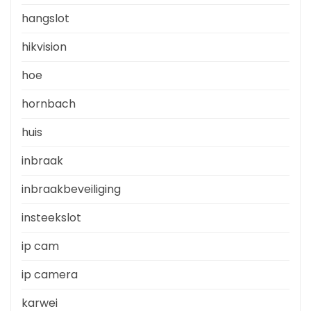
hangslot
hikvision
hoe
hornbach
huis
inbraak
inbraakbeveiliging
insteekslot
ip cam
ip camera
karwei