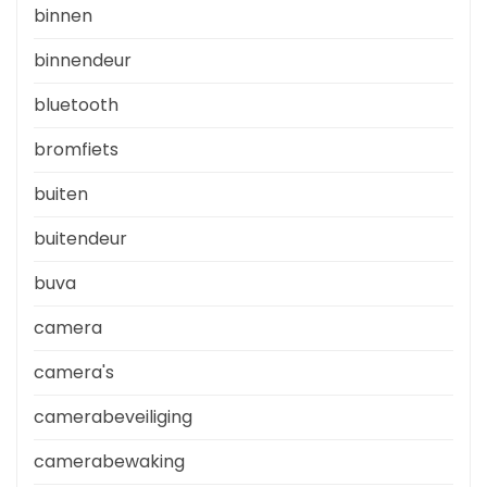
binnen
binnendeur
bluetooth
bromfiets
buiten
buitendeur
buva
camera
camera's
camerabeveiliging
camerabewaking