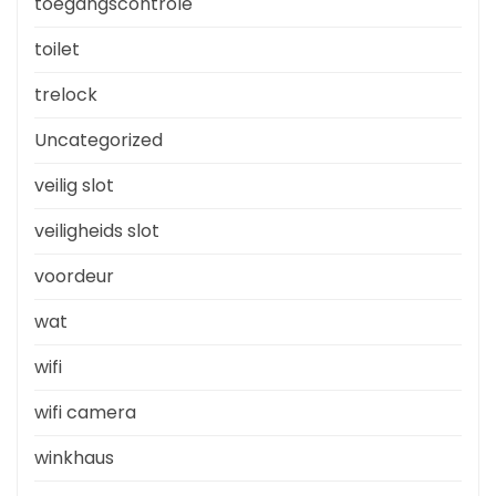
toegangscontrole
toilet
trelock
Uncategorized
veilig slot
veiligheids slot
voordeur
wat
wifi
wifi camera
winkhaus