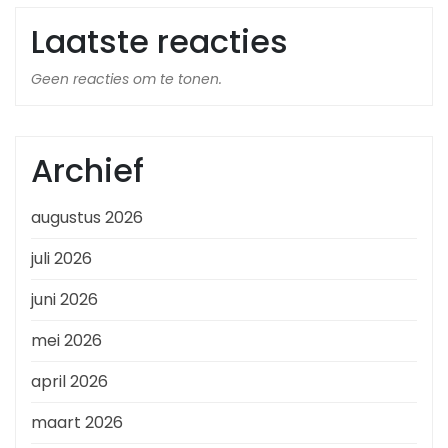
Laatste reacties
Geen reacties om te tonen.
Archief
augustus 2026
juli 2026
juni 2026
mei 2026
april 2026
maart 2026