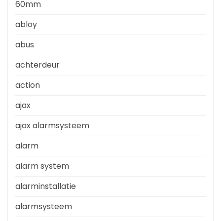
60mm
abloy
abus
achterdeur
action
ajax
ajax alarmsysteem
alarm
alarm system
alarminstallatie
alarmsysteem