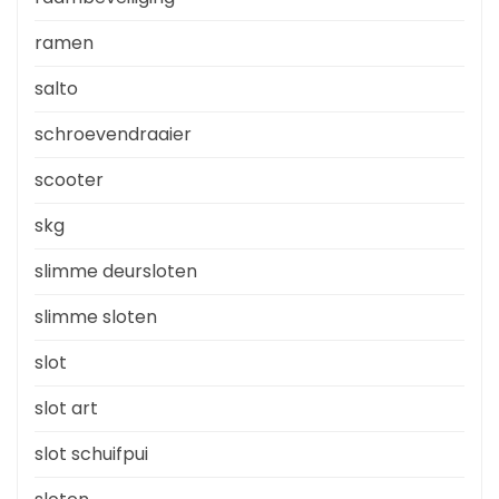
ramen
salto
schroevendraaier
scooter
skg
slimme deursloten
slimme sloten
slot
slot art
slot schuifpui