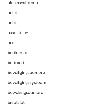
alarmsystemen
art 4
art4
assa abloy
axa
badkamer
bedraad
beveiligingscamera
beveiligingssysteem
bewakingscamera
bijzetslot