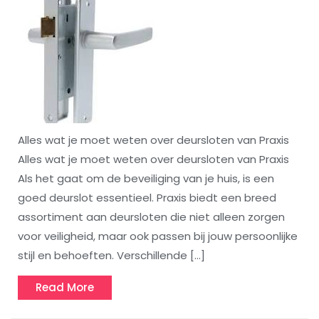
Alles wat je moet weten over deursloten van Praxis
Alles wat je moet weten over deursloten van Praxis
Als het gaat om de beveiliging van je huis, is een
goed deurslot essentieel. Praxis biedt een breed
assortiment aan deursloten die niet alleen zorgen
voor veiligheid, maar ook passen bij jouw persoonlijke
stijl en behoeften. Verschillende […]
Read
Read More
More