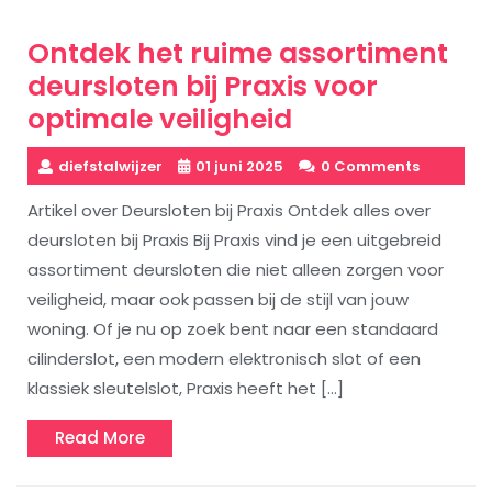
Ontdek het ruime assortiment
deursloten bij Praxis voor
optimale veiligheid
diefstalwijzer
01 juni 2025
0 Comments
Artikel over Deursloten bij Praxis Ontdek alles over
deursloten bij Praxis Bij Praxis vind je een uitgebreid
assortiment deursloten die niet alleen zorgen voor
veiligheid, maar ook passen bij de stijl van jouw
woning. Of je nu op zoek bent naar een standaard
cilinderslot, een modern elektronisch slot of een
klassiek sleutelslot, Praxis heeft het […]
Read
Read More
More