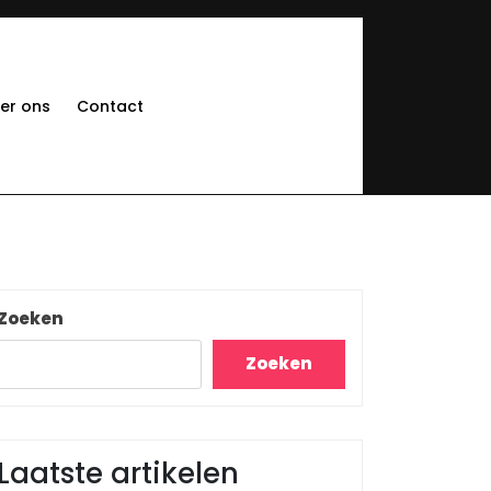
er ons
Contact
Zoeken
Zoeken
Laatste artikelen