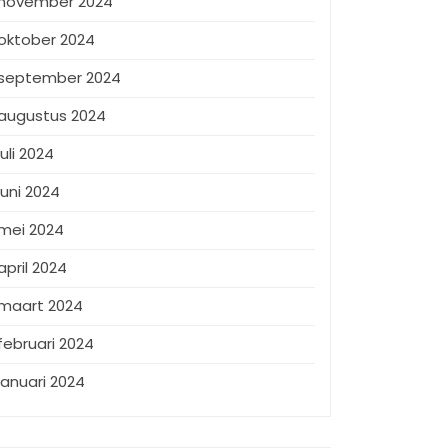
november 2024
oktober 2024
september 2024
augustus 2024
juli 2024
juni 2024
mei 2024
april 2024
maart 2024
februari 2024
januari 2024