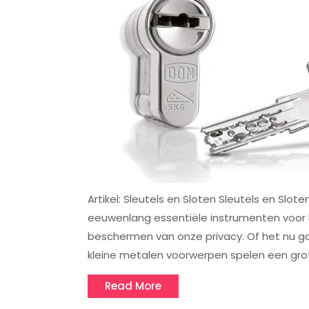
Artikel: Sleutels en Sloten Sleutels en Sloten
eeuwenlang essentiële instrumenten voor h
beschermen van onze privacy. Of het nu gaat
kleine metalen voorwerpen spelen een grote
Read
Read More
More