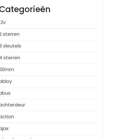
Categorieën
12v
2 sterren
3 sleutels
4 sterren
60mm
abloy
abus
achterdeur
action
ajax