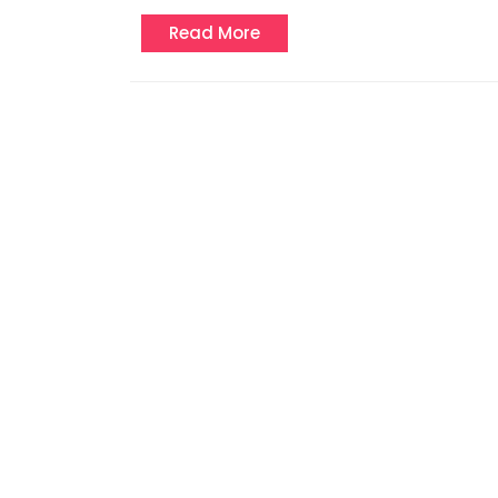
Read
Read More
More