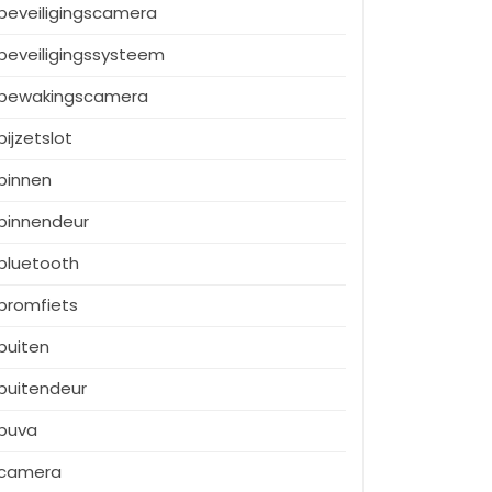
beveiligingscamera
beveiligingssysteem
bewakingscamera
bijzetslot
binnen
binnendeur
bluetooth
bromfiets
buiten
buitendeur
buva
camera