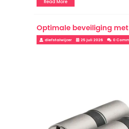
Read
Read More
More
Optimale beveiliging met 
diefstalwijzer
25 juli 2026
0 Comm