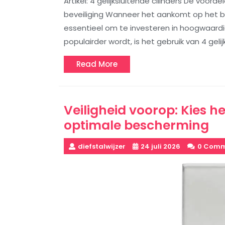
Artikel: 4 gelijksluitende cilinders De voord
beveiliging Wanneer het aankomt op het bev
essentieel om te investeren in hoogwaardig
populairder wordt, is het gebruik van 4 gelij
Read
Read More
More
Veiligheid voorop: Kies he
optimale bescherming
diefstalwijzer
24 juli 2026
0 Comm