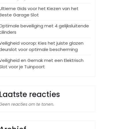
Ultieme Gids voor het Kiezen van het
Beste Garage Slot
Optimale beveiliging met 4 gelijksluitende
cilinders
Veiligheid voorop: Kies het juiste glazen
deurslot voor optimale bescherming
Veiligheid en Gemak met een Elektrisch
Slot voor je Tuinpoort
Laatste reacties
Geen reacties om te tonen.