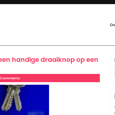
Ov
 een handige draaiknop op een
 Comments