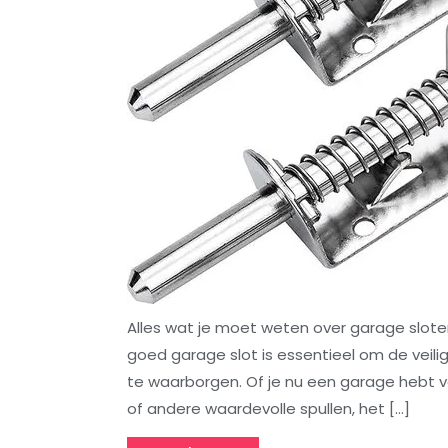
Alles wat je moet weten over garage slote
goed garage slot is essentieel om de veilig
te waarborgen. Of je nu een garage hebt v
of andere waardevolle spullen, het […]