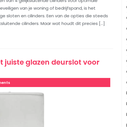
elen van 4 gelijksluitende cilinders voor optimale
eiligen van je woning of bedrijfspand, is het
e sloten en cilinders. Een van de opties die steeds
ksluitende cilinders. Maar wat houdt dit precies […]
t juiste glazen deurslot voor
ents