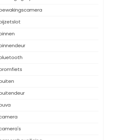
bewakingscamera
bijzetslot
binnen
binnendeur
bluetooth
bromfiets
buiten
buitendeur
buva
camera
camera's