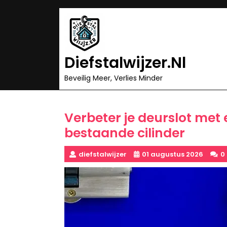
Ga
naar
inhoud
Diefstalwijzer.nl
Beveilig Meer, Verlies Minder
Verbeter je deurslot met
bestaande cilinder
diefstalwijzer
01 augustus 2026
0