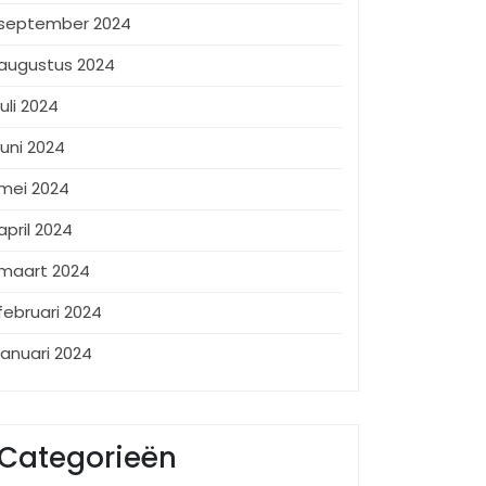
september 2024
augustus 2024
juli 2024
juni 2024
mei 2024
april 2024
maart 2024
februari 2024
januari 2024
Categorieën