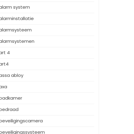
alarm system
alarminstallatie
alarmsysteem
alarmsystemen
art 4
art4
assa abloy
axa
badkamer
bedraad
beveiligingscamera
beveiligingssysteem