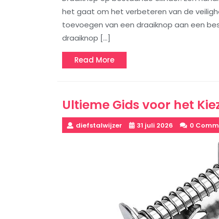
het gaat om het verbeteren van de veiligh
toevoegen van een draaiknop aan een best
draaiknop […]
Read
Read More
More
Ultieme Gids voor het Kie
diefstalwijzer
31 juli 2026
0 Comm