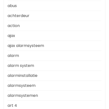
abus
achterdeur
action
ajax
ajax alarmsysteem
alarm
alarm system
alarminstallatie
alarmsysteem
alarmsystemen
art 4