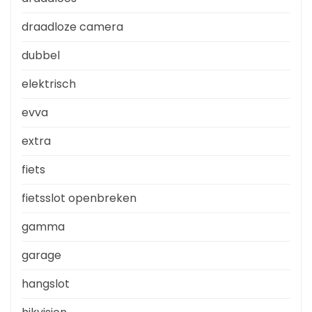
draadloze camera
dubbel
elektrisch
evva
extra
fiets
fietsslot openbreken
gamma
garage
hangslot