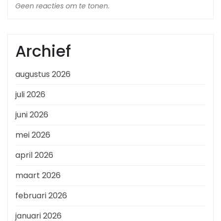
Geen reacties om te tonen.
Archief
augustus 2026
juli 2026
juni 2026
mei 2026
april 2026
maart 2026
februari 2026
januari 2026