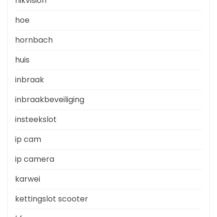
hikvision
hoe
hornbach
huis
inbraak
inbraakbeveiliging
insteekslot
ip cam
ip camera
karwei
kettingslot scooter