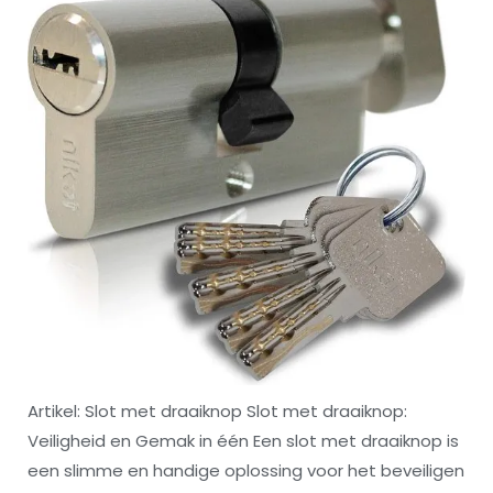
Artikel: Slot met draaiknop Slot met draaiknop:
Veiligheid en Gemak in één Een slot met draaiknop is
een slimme en handige oplossing voor het beveiligen