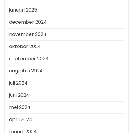
januari 2025
december 2024
november 2024
oktober 2024
september 2024
augustus 2024
juli 2024
juni 2024
mei 2024
april 2024
maart 2024