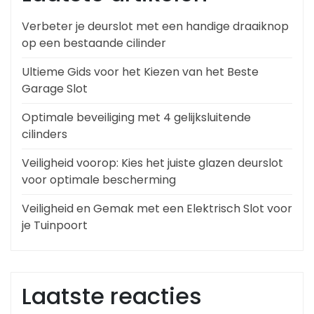
Verbeter je deurslot met een handige draaiknop
op een bestaande cilinder
Ultieme Gids voor het Kiezen van het Beste
Garage Slot
Optimale beveiliging met 4 gelijksluitende
cilinders
Veiligheid voorop: Kies het juiste glazen deurslot
voor optimale bescherming
Veiligheid en Gemak met een Elektrisch Slot voor
je Tuinpoort
Laatste reacties