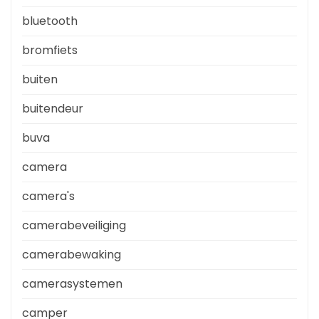
bluetooth
bromfiets
buiten
buitendeur
buva
camera
camera's
camerabeveiliging
camerabewaking
camerasystemen
camper