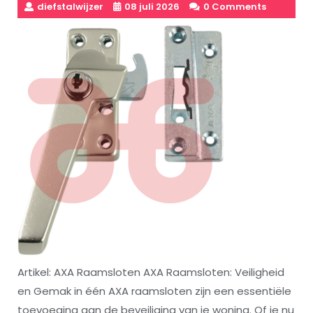
diefstalwijzer
08 juli 2026
0 Comments
Artikel: AXA Raamsloten AXA Raamsloten: Veiligheid
en Gemak in één AXA raamsloten zijn een essentiële
toevoeging aan de beveiliging van je woning. Of je nu