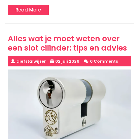
Read
Read More
More
Alles wat je moet weten over
een slot cilinder: tips en advies
diefstalwijzer
02 juli 2026
0 Comments