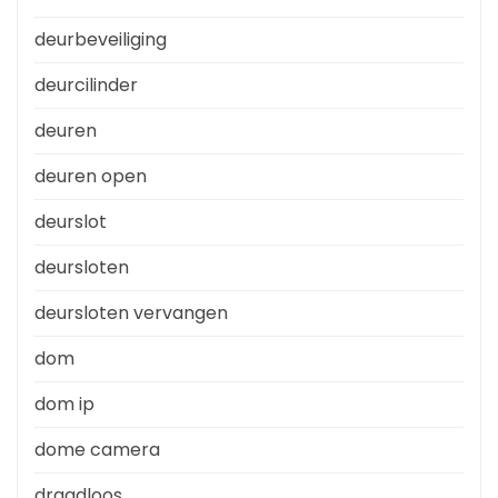
deurbeveiliging
deurcilinder
deuren
deuren open
deurslot
deursloten
deursloten vervangen
dom
dom ip
dome camera
draadloos