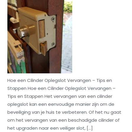
Hoe een Cilinder Oplegslot Vervangen – Tips en
Stappen Hoe een Cilinder Oplegslot Vervangen –
Tips en Stappen Het vervangen van een cilinder
oplegslot kan een eenvoudige manier zijn om de
beveiliging van je huis te verbeteren. Of het nu gaat
om het vervangen van een beschadigde cilinder of
het upgraden naar een veiliger slot, […]