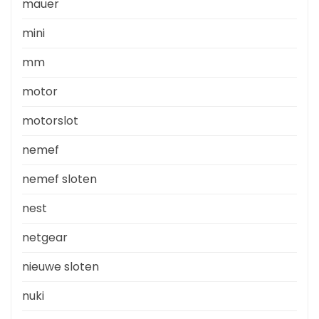
mauer
mini
mm
motor
motorslot
nemef
nemef sloten
nest
netgear
nieuwe sloten
nuki