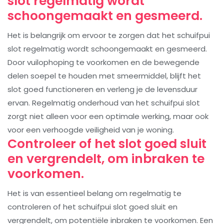
slot regelmatig wordt
schoongemaakt en gesmeerd.
Het is belangrijk om ervoor te zorgen dat het schuifpui
slot regelmatig wordt schoongemaakt en gesmeerd.
Door vuilophoping te voorkomen en de bewegende
delen soepel te houden met smeermiddel, blijft het
slot goed functioneren en verleng je de levensduur
ervan. Regelmatig onderhoud van het schuifpui slot
zorgt niet alleen voor een optimale werking, maar ook
voor een verhoogde veiligheid van je woning.
Controleer of het slot goed sluit
en vergrendelt, om inbraken te
voorkomen.
Het is van essentieel belang om regelmatig te
controleren of het schuifpui slot goed sluit en
vergrendelt, om potentiële inbraken te voorkomen. Een