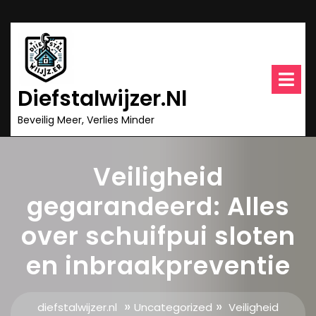
Ga
naar
inhoud
O
m
Diefstalwijzer.nl
Beveilig Meer, Verlies Minder
Veiligheid
gegarandeerd: Alles
over schuifpui sloten
en inbraakpreventie
»
»
diefstalwijzer.nl
Uncategorized
Veiligheid