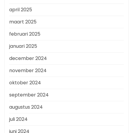
april 2025
maart 2025
februari 2025
januari 2025
december 2024
november 2024
oktober 2024
september 2024
augustus 2024
juli 2024
juni 2024