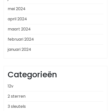
mei 2024
april 2024
maart 2024
februari 2024
januari 2024
Categorieën
12v
2 sterren
3 sleutels