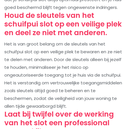
goed beschermd blijft tegen ongewenste indringers.
Houd de sleutels van het
schuifpui slot op een veilige plek
en deel ze niet met anderen.
Het is van groot belang om de sleutels van het
schuifpui slot op een veilige plek te bewaren en ze niet
te delen met anderen. Door de sleutels alleen bij jezelf
te houden, minimaliseer je het risico op
ongeautoriseerde toegang tot je huis via de schuifpui.
Het is verstandig om vertrouwelijke toegangsmiddelen
zoals sleutels altijd goed te beheren en te
beschermen, zodat de veiligheid van jouw woning te
allen tijde gewaarborgd blijft.
Laat bij twijfel over de werking
van het slot een professional