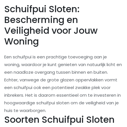
Schuifpui Sloten:
Bescherming en
Veiligheid voor Jouw
Woning
Een schuifpui is een prachtige toevoeging aan je
woning, waardoor je kunt genieten van natuurlijk licht en
een naadloze overgang tussen binnen en buiten.
Echter, vanwege de grote glazen oppervlakken vormt
een schuifpui ook een potentieel zwakke plek voor
inbrekers. Het is daarom essentieel om te investeren in
hoogwaardige schuifpui sloten om de veiligheid van je
huis te waarborgen.
Soorten Schuifpui Sloten