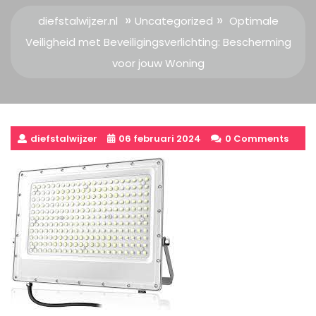
»
»
diefstalwijzer.nl
Uncategorized
Optimale
Veiligheid met Beveiligingsverlichting: Bescherming
voor jouw Woning
diefstalwijzer
06 februari 2024
0 Comments