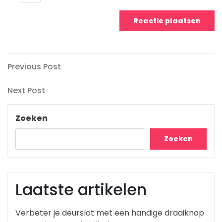
Berichtnavigatie
Previous
Previous Post
Post
Next
Next Post
Post
Zoeken
Zoeken
Laatste artikelen
Verbeter je deurslot met een handige draaiknop