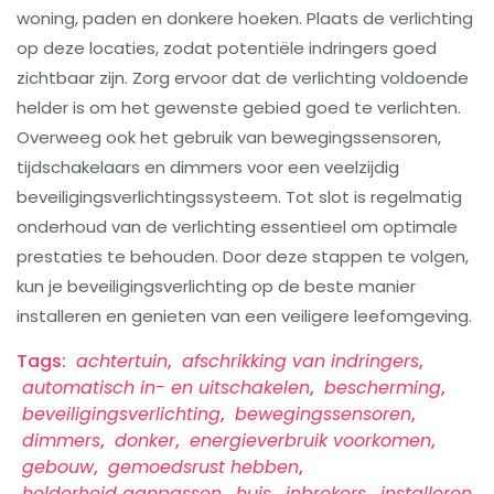
woning, paden en donkere hoeken. Plaats de verlichting
op deze locaties, zodat potentiële indringers goed
zichtbaar zijn. Zorg ervoor dat de verlichting voldoende
helder is om het gewenste gebied goed te verlichten.
Overweeg ook het gebruik van bewegingssensoren,
tijdschakelaars en dimmers voor een veelzijdig
beveiligingsverlichtingssysteem. Tot slot is regelmatig
onderhoud van de verlichting essentieel om optimale
prestaties te behouden. Door deze stappen te volgen,
kun je beveiligingsverlichting op de beste manier
installeren en genieten van een veiligere leefomgeving.
Tags:
achtertuin
,
afschrikking van indringers
,
automatisch in- en uitschakelen
,
bescherming
,
beveiligingsverlichting
,
bewegingssensoren
,
dimmers
,
donker
,
energieverbruik voorkomen
,
gebouw
,
gemoedsrust hebben
,
helderheid aanpassen
,
huis
,
inbrekers
,
installeren
,