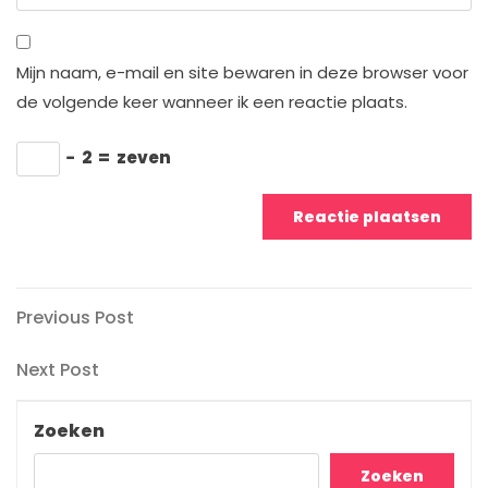
Mijn naam, e-mail en site bewaren in deze browser voor
de volgende keer wanneer ik een reactie plaats.
−
2
=
zeven
Berichtnavigatie
Previous
Previous Post
Post
Next
Next Post
Post
Zoeken
Zoeken