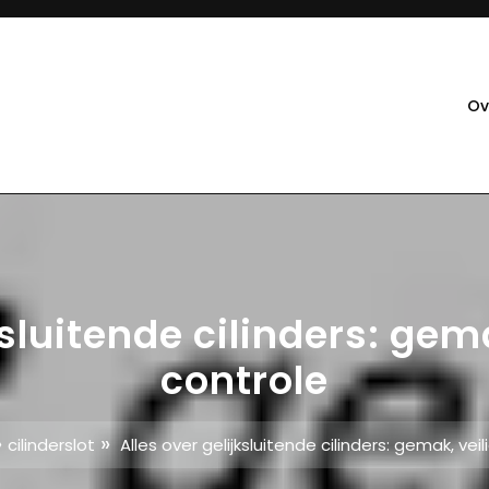
Ov
ksluitende cilinders: gem
controle
»
»
cilinderslot
Alles over gelijksluitende cilinders: gemak, vei