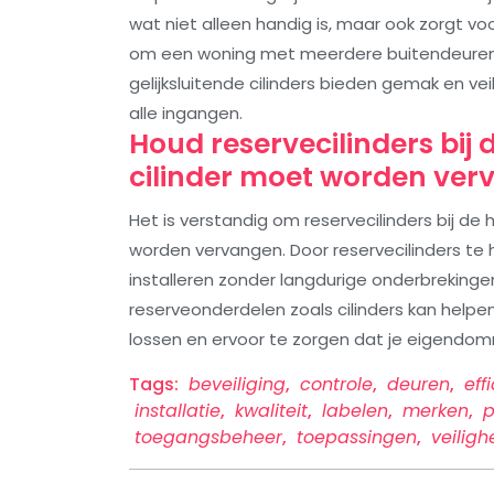
wat niet alleen handig is, maar ook zorgt v
om een woning met meerdere buitendeuren 
gelijksluitende cilinders bieden gemak en ve
alle ingangen.
Houd reservecilinders bij
cilinder moet worden ver
Het is verstandig om reservecilinders bij de
worden vervangen. Door reservecilinders te 
installeren zonder langdurige onderbrekinge
reserveonderdelen zoals cilinders kan help
lossen en ervoor te zorgen dat je eigendomme
Tags:
beveiliging
,
controle
,
deuren
,
eff
installatie
,
kwaliteit
,
labelen
,
merken
,
toegangsbeheer
,
toepassingen
,
veiligh