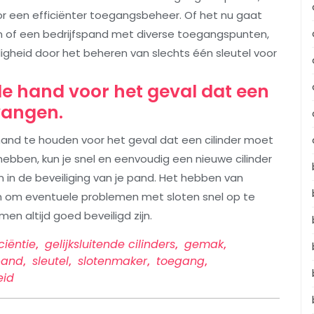
oor een efficiënter toegangsbeheer. Of het nu gaat
of een bedrijfspand met diverse toegangspunten,
iligheid door het beheren van slechts één sleutel voor
 de hand voor het geval dat een
vangen.
 hand te houden voor het geval dat een cilinder moet
hebben, kun je snel en eenvoudig een nieuwe cilinder
n in de beveiliging van je pand. Het hebben van
en om eventuele problemen met sloten snel op te
n altijd goed beveiligd zijn.
iciëntie
,
gelijksluitende cilinders
,
gemak
,
pand
,
sleutel
,
slotenmaker
,
toegang
,
eid