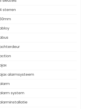
3 sleutels
4 sterren
60mm
abloy
abus
achterdeur
action
ajax
ajax alarmsysteem
alarm
alarm system
alarminstallatie