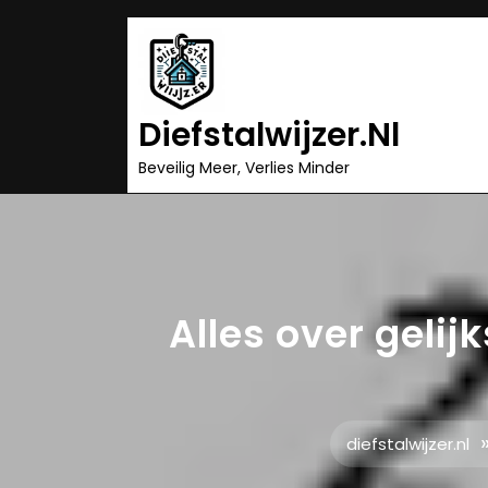
Ga
naar
inhoud
Diefstalwijzer.nl
Beveilig Meer, Verlies Minder
Alles over gelij
diefstalwijzer.nl