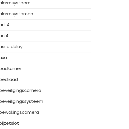
alarmsysteem
alarmsystemen
art 4
art4
assa abloy
axa
badkamer
bedraad
beveiligingscamera
beveiligingssysteem
bewakingscamera
bijzetslot