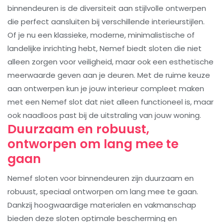
binnendeuren is de diversiteit aan stijlvolle ontwerpen
die perfect aansluiten bij verschillende interieurstijlen.
Of je nu een klassieke, moderne, minimalistische of
landelijke inrichting hebt, Nemef biedt sloten die niet
alleen zorgen voor veiligheid, maar ook een esthetische
meerwaarde geven aan je deuren. Met de ruime keuze
aan ontwerpen kun je jouw interieur compleet maken
met een Nemef slot dat niet alleen functioneel is, maar
ook naadloos past bij de uitstraling van jouw woning.
Duurzaam en robuust,
ontworpen om lang mee te
gaan
Nemef sloten voor binnendeuren zijn duurzaam en
robuust, speciaal ontworpen om lang mee te gaan.
Dankzij hoogwaardige materialen en vakmanschap
bieden deze sloten optimale bescherming en