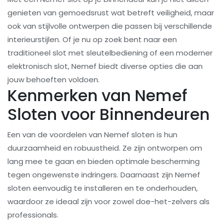
genieten van gemoedsrust wat betreft veiligheid, maar
ook van stijlvolle ontwerpen die passen bij verschillende
interieurstijlen. Of je nu op zoek bent naar een
traditioneel slot met sleutelbediening of een moderner
elektronisch slot, Nemef biedt diverse opties die aan
jouw behoeften voldoen.
Kenmerken van Nemef
Sloten voor Binnendeuren
Een van de voordelen van Nemef sloten is hun
duurzaamheid en robuustheid. Ze zijn ontworpen om
lang mee te gaan en bieden optimale bescherming
tegen ongewenste indringers. Daarnaast zijn Nemef
sloten eenvoudig te installeren en te onderhouden,
waardoor ze ideaal zijn voor zowel doe-het-zelvers als
professionals.