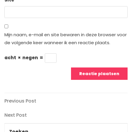
Mijn naam, e-mail en site bewaren in deze browser voor
de volgende keer wanneer ik een reactie plaats.
acht
×
negen
=
Berichtnavigatie
Previous
Previous Post
Post
Next
Next Post
Post
Zoeken