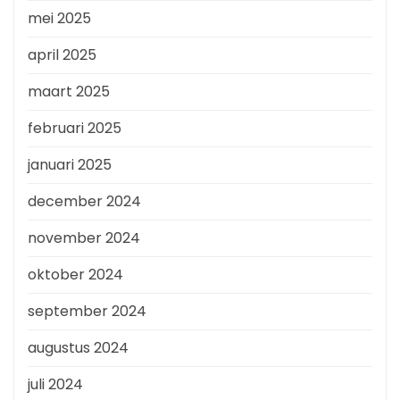
mei 2025
april 2025
maart 2025
februari 2025
januari 2025
december 2024
november 2024
oktober 2024
september 2024
augustus 2024
juli 2024