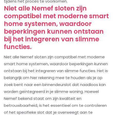
tijdens het proces te voorkomen.
Niet alle Nemef sloten zijn
compatibel met moderne smart
home systemen, waardoor
beperkingen kunnen ontstaan
bij het integreren van slimme
functies.
Niet alle Nemef sloten zijn compatibel met moderne
smart home systemen, waardoor beperkingen kunnen
ontstaan bij het integreren van slimme functies. Het is
belangrijk om hier rekening mee te houden als je op
zoek bent naar een binnendeurslot dat naadloos kan
worden geïntegreerd in je slimme woning. Hoewel
Nemef bekend staat om zijn kwaliteit en
betrouwbaarheid, is het essentieel om te controleren
of het specifieke slot dat je overweegt aan te