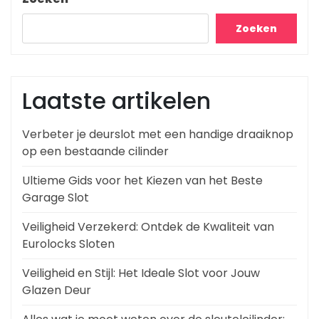
Zoeken
Laatste artikelen
Verbeter je deurslot met een handige draaiknop
op een bestaande cilinder
Ultieme Gids voor het Kiezen van het Beste
Garage Slot
Veiligheid Verzekerd: Ontdek de Kwaliteit van
Eurolocks Sloten
Veiligheid en Stijl: Het Ideale Slot voor Jouw
Glazen Deur