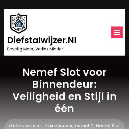
Ga
naar
inhoud
O
m
Diefstalwijzer.nl
Beveilig Meer, Verlies Minder
Nemef Slot voor
Binnendeur:
Veiligheid en Stijl in
één
»
,
»
diefstalwijzer.nl
binnendeur
nemef
Nemef Slot