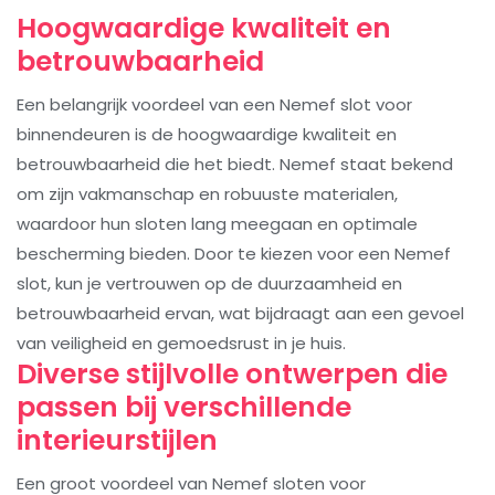
Hoogwaardige kwaliteit en
betrouwbaarheid
Een belangrijk voordeel van een Nemef slot voor
binnendeuren is de hoogwaardige kwaliteit en
betrouwbaarheid die het biedt. Nemef staat bekend
om zijn vakmanschap en robuuste materialen,
waardoor hun sloten lang meegaan en optimale
bescherming bieden. Door te kiezen voor een Nemef
slot, kun je vertrouwen op de duurzaamheid en
betrouwbaarheid ervan, wat bijdraagt aan een gevoel
van veiligheid en gemoedsrust in je huis.
Diverse stijlvolle ontwerpen die
passen bij verschillende
interieurstijlen
Een groot voordeel van Nemef sloten voor