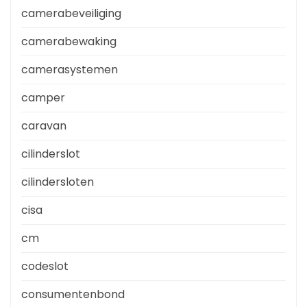
camerabeveiliging
camerabewaking
camerasystemen
camper
caravan
cilinderslot
cilindersloten
cisa
cm
codeslot
consumentenbond