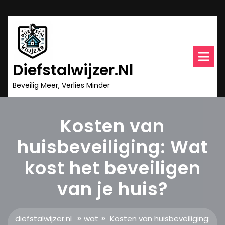
Ga
naar
inhoud
O
m
Diefstalwijzer.nl
Beveilig Meer, Verlies Minder
Kosten van
huisbeveiliging: Wat
kost het beveiligen
van je huis?
»
»
diefstalwijzer.nl
wat
Kosten van huisbeveiliging: