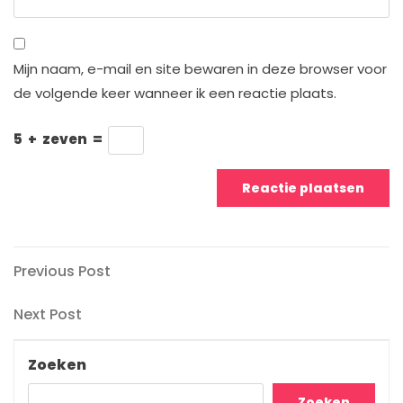
Mijn naam, e-mail en site bewaren in deze browser voor
de volgende keer wanneer ik een reactie plaats.
5
+
zeven
=
Berichtnavigatie
Previous
Previous Post
Post
Next
Next Post
Post
Zoeken
Zoeken