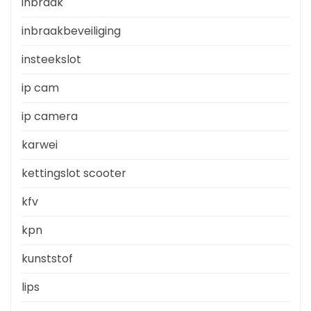
inbraak
inbraakbeveiliging
insteekslot
ip cam
ip camera
karwei
kettingslot scooter
kfv
kpn
kunststof
lips