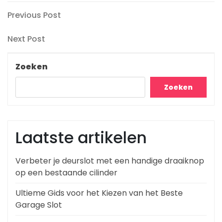
Berichtnavigatie
Previous
Previous Post
Post
Next
Next Post
Post
Zoeken
Zoeken
Laatste artikelen
Verbeter je deurslot met een handige draaiknop
op een bestaande cilinder
Ultieme Gids voor het Kiezen van het Beste
Garage Slot