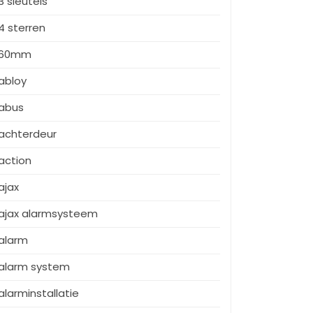
3 sleutels
4 sterren
60mm
abloy
abus
achterdeur
action
ajax
ajax alarmsysteem
alarm
alarm system
alarminstallatie