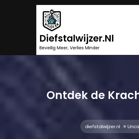
Ga
naar
inhoud
Diefstalwijzer.nl
Beveilig Meer, Verlies Minder
Ontdek de Krach
»
diefstalwijzer.nl
Unca