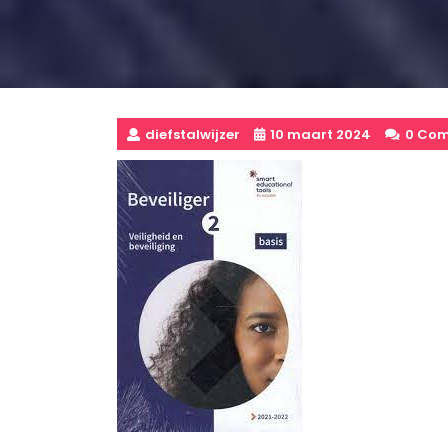
diefstalwijzer
10 maart 2024
0 Co