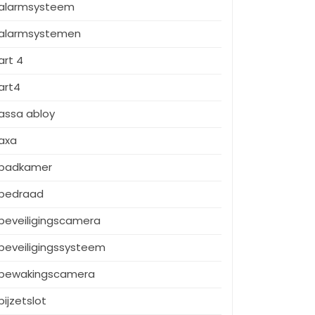
alarmsysteem
alarmsystemen
art 4
art4
assa abloy
axa
badkamer
bedraad
beveiligingscamera
beveiligingssysteem
bewakingscamera
bijzetslot