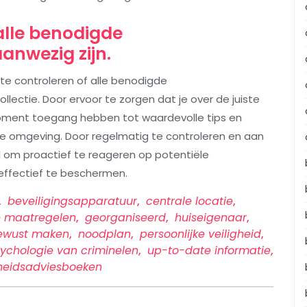
alle benodigde
anwezig zijn.
te controleren of alle benodigde
ollectie. Door ervoor te zorgen dat je over de juiste
moment toegang hebben tot waardevolle tips en
ige omgeving. Door regelmatig te controleren en aan
d om proactief te reageren op potentiële
n effectief te beschermen.
,
beveiligingsapparatuur
,
centrale locatie
,
ve maatregelen
,
georganiseerd
,
huiseigenaar
,
ewust maken
,
noodplan
,
persoonlijke veiligheid
,
ychologie van criminelen
,
up-to-date informatie
,
gheidsadviesboeken