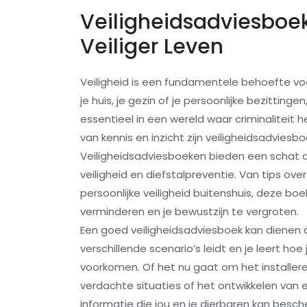
Veiligheidsadviesboek
Veiliger Leven
Veiligheid is een fundamentele behoefte v
je huis, je gezin of je persoonlijke bezittin
essentieel in een wereld waar criminaliteit 
van kennis en inzicht zijn veiligheidsadviesb
Veiligheidsadviesboeken bieden een schat a
veiligheid en diefstalpreventie. Van tips over
persoonlijke veiligheid buitenshuis, deze boe
verminderen en je bewustzijn te vergroten.
Een goed veiligheidsadviesboek kan dienen a
verschillende scenario’s leidt en je leert h
voorkomen. Of het nu gaat om het installer
verdachte situaties of het ontwikkelen va
informatie die jou en je dierbaren kan besc