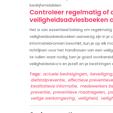
bedrijfsmiddelen.
Controleer regelmatig of 
veiligheidsadviesboeken a
Het is van essentieel belang om regelmatig 
veiligheidsadviesboeken aanwezig zijn in je c
informatiebronnen beschikt, kun je op elk 
richtlijnen voor het handhaven van een veil
te vullen waar nodig, ben je goed voorberei
veiligheidsrisico’s en jezelf en je bezittinge
Tags:
actuele bedreigingen
,
beveiliging
diefstalpreventie
,
effectieve preventie
kwalitatieve informatie
,
medewerkers b
preventie
,
preventieve maatregelen
,
ps
veilige werkomgeving
,
veiligheid
,
veili