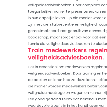
veiligheidsadviesboeken. Door complexe con
toegankelijke manier te presenteren, kunne
in hun dagelijks leven. Op die manier wordt
zijn met diefstalpreventie en veiligheid, w
gemaximaliseerd. Het gebruik van eenvoudige
boodschap, maar zorgt er ook voor dat een 
kennis die veiligheidsadviesboeken te bied
Train medewerkers regelm
veiligheidsadviesboeken.
Het is essentieel om medewerkers regelmati
veiligheidsadviesboeken. Door training en h
de boeken en leren hoe ze deze kennis effec
die manier worden medewerkers beter voorb
veiligheidsmaatregelen vragen en kunnen zi
Een goed getraind team dat bekend is met 
waardevolle troef zijn in het handhaven va