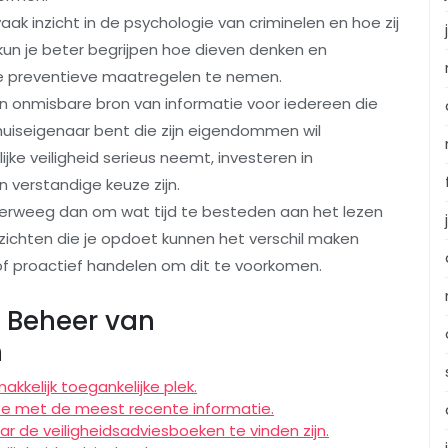
ak inzicht in de psychologie van criminelen en hoe zij
kun je beter begrijpen hoe dieven denken en
re preventieve maatregelen te nemen.
 onmisbare bron van informatie voor iedereen die
n huiseigenaar bent die zijn eigendommen wil
jke veiligheid serieus neemt, investeren in
 verstandige keuze zijn.
t, overweeg dan om wat tijd te besteden aan het lezen
nzichten die je opdoet kunnen het verschil maken
 of proactief handelen om dit te voorkomen.
t Beheer van
n
kelijk toegankelijke plek.
e met de meest recente informatie.
 de veiligheidsadviesboeken te vinden zijn.