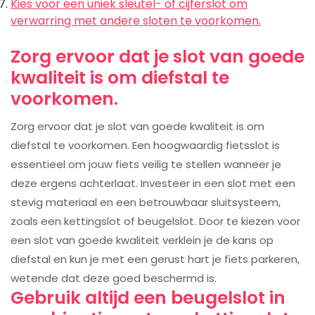
Kies voor een uniek sleutel- of cijferslot om
verwarring met andere sloten te voorkomen.
Zorg ervoor dat je slot van goede
kwaliteit is om diefstal te
voorkomen.
Zorg ervoor dat je slot van goede kwaliteit is om
diefstal te voorkomen. Een hoogwaardig fietsslot is
essentieel om jouw fiets veilig te stellen wanneer je
deze ergens achterlaat. Investeer in een slot met een
stevig materiaal en een betrouwbaar sluitsysteem,
zoals een kettingslot of beugelslot. Door te kiezen voor
een slot van goede kwaliteit verklein je de kans op
diefstal en kun je met een gerust hart je fiets parkeren,
wetende dat deze goed beschermd is.
Gebruik altijd een beugelslot in