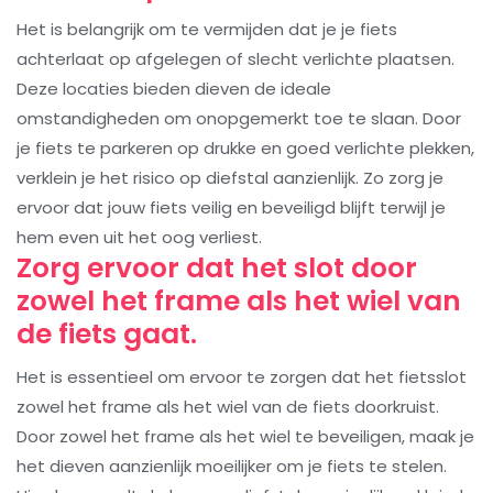
Het is belangrijk om te vermijden dat je je fiets
achterlaat op afgelegen of slecht verlichte plaatsen.
Deze locaties bieden dieven de ideale
omstandigheden om onopgemerkt toe te slaan. Door
je fiets te parkeren op drukke en goed verlichte plekken,
verklein je het risico op diefstal aanzienlijk. Zo zorg je
ervoor dat jouw fiets veilig en beveiligd blijft terwijl je
hem even uit het oog verliest.
Zorg ervoor dat het slot door
zowel het frame als het wiel van
de fiets gaat.
Het is essentieel om ervoor te zorgen dat het fietsslot
zowel het frame als het wiel van de fiets doorkruist.
Door zowel het frame als het wiel te beveiligen, maak je
het dieven aanzienlijk moeilijker om je fiets te stelen.