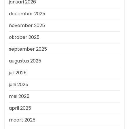
januari 2026
december 2025
november 2025
oktober 2025
september 2025
augustus 2025
juli 2025
juni 2025
mei 2025
april 2025
maart 2025