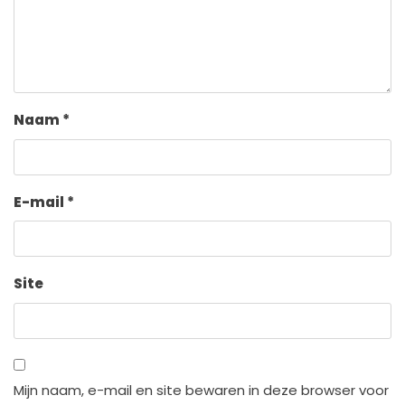
Naam
*
E-mail
*
Site
Mijn naam, e-mail en site bewaren in deze browser voor