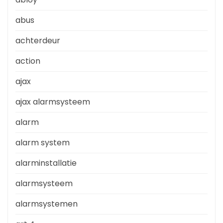
abus
achterdeur
action
ajax
ajax alarmsysteem
alarm
alarm system
alarminstallatie
alarmsysteem
alarmsystemen