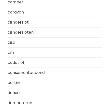
camper
caravan
cilinderslot
cilindersloten
cisa
cm
codeslot
consumentenbond
corbin
dahua
demonteren