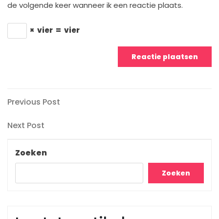
de volgende keer wanneer ik een reactie plaats.
×
vier
=
vier
Berichtnavigatie
Previous
Previous Post
Post
Next
Next Post
Post
Zoeken
Zoeken