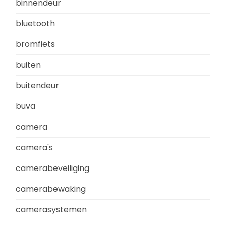
binnendeur
bluetooth
bromfiets
buiten
buitendeur
buva
camera
camera's
camerabeveiliging
camerabewaking
camerasystemen