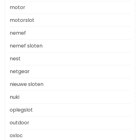
motor
motorslot
nemef
nemef sloten
nest
netgear
nieuwe sloten
nuki
oplegslot
outdoor
oxloc