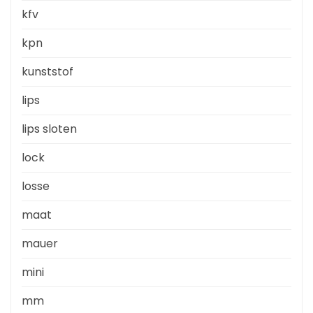
kfv
kpn
kunststof
lips
lips sloten
lock
losse
maat
mauer
mini
mm