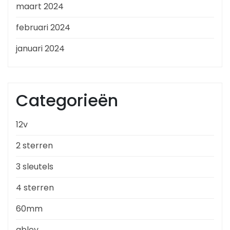
maart 2024
februari 2024
januari 2024
Categorieën
12v
2 sterren
3 sleutels
4 sterren
60mm
abloy