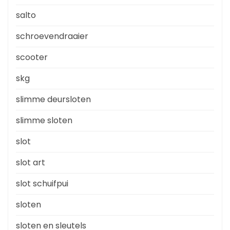
salto
schroevendraaier
scooter
skg
slimme deursloten
slimme sloten
slot
slot art
slot schuifpui
sloten
sloten en sleutels