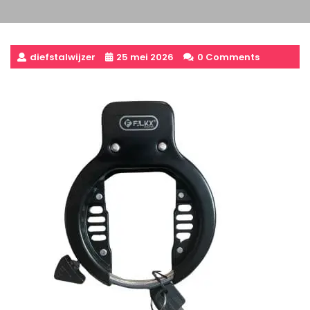
diefstalwijzer
25 mei 2026
0 Comments