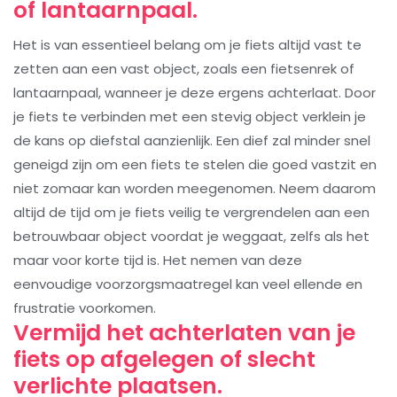
of lantaarnpaal.
Het is van essentieel belang om je fiets altijd vast te
zetten aan een vast object, zoals een fietsenrek of
lantaarnpaal, wanneer je deze ergens achterlaat. Door
je fiets te verbinden met een stevig object verklein je
de kans op diefstal aanzienlijk. Een dief zal minder snel
geneigd zijn om een fiets te stelen die goed vastzit en
niet zomaar kan worden meegenomen. Neem daarom
altijd de tijd om je fiets veilig te vergrendelen aan een
betrouwbaar object voordat je weggaat, zelfs als het
maar voor korte tijd is. Het nemen van deze
eenvoudige voorzorgsmaatregel kan veel ellende en
frustratie voorkomen.
Vermijd het achterlaten van je
fiets op afgelegen of slecht
verlichte plaatsen.