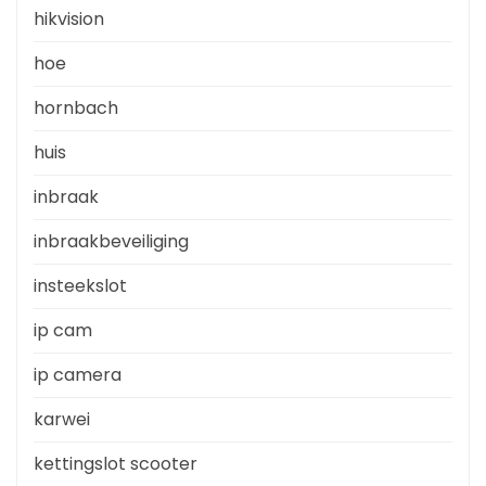
hikvision
hoe
hornbach
huis
inbraak
inbraakbeveiliging
insteekslot
ip cam
ip camera
karwei
kettingslot scooter