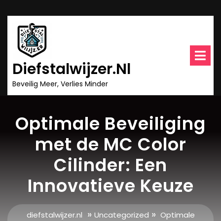
Ga
naar
inhoud
O
m
Diefstalwijzer.nl
Beveilig Meer, Verlies Minder
Optimale Beveiliging
met de MC Color
Cilinder: Een
Innovatieve Keuze
»
»
diefstalwijzer.nl
Uncategorized
Optimale