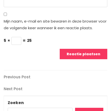
Mijn naam, e-mail en site bewaren in deze browser voor
de volgende keer wanneer ik een reactie plaats.
5
×
=
25
Berichtnavigatie
Previous
Previous Post
Post
Next
Next Post
Post
Zoeken