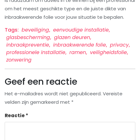
is raadzaam om advies in te winnen bij een professional
om het meest geschikte type en de juiste dikte van
inbraakwerende folie voor jouw situatie te bepalen.
Tags:
beveiliging
,
eenvoudige installatie
,
glasbescherming
,
glazen deuren
,
inbraakpreventie
,
inbraakwerende folie
,
privacy
,
professionele installatie
,
ramen
,
veiligheidsfolie
,
zonwering
Geef een reactie
Het e-mailadres wordt niet gepubliceerd.
Vereiste
velden zijn gemarkeerd met
*
Reactie
*