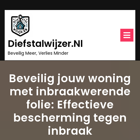
Ga
naar
inhoud
O
m
Diefstalwijzer.nl
Beveilig Meer, Verlies Minder
Beveilig jouw woning
met inbraakwerende
folie: Effectieve
bescherming tegen
inbraak