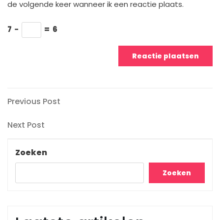
de volgende keer wanneer ik een reactie plaats.
7
−
=
6
Berichtnavigatie
Previous
Previous Post
Post
Next
Next Post
Post
Zoeken
Zoeken