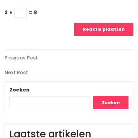
3
+
=
8
Berichtnavigatie
Previous
Previous Post
Post
Next
Next Post
Post
Zoeken
Zoeken
Laatste artikelen