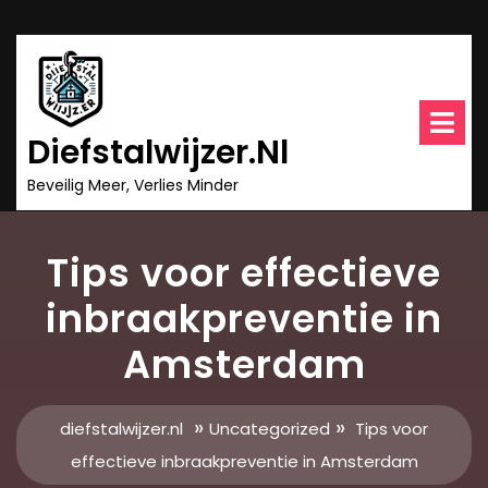
Ga
naar
inhoud
O
m
Diefstalwijzer.nl
Beveilig Meer, Verlies Minder
Tips voor effectieve
inbraakpreventie in
Amsterdam
»
»
diefstalwijzer.nl
Uncategorized
Tips voor
effectieve inbraakpreventie in Amsterdam