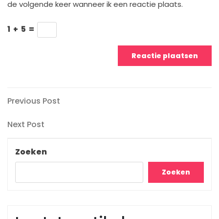
de volgende keer wanneer ik een reactie plaats.
1
+
5
=
Berichtnavigatie
Previous
Previous Post
Post
Next
Next Post
Post
Zoeken
Zoeken