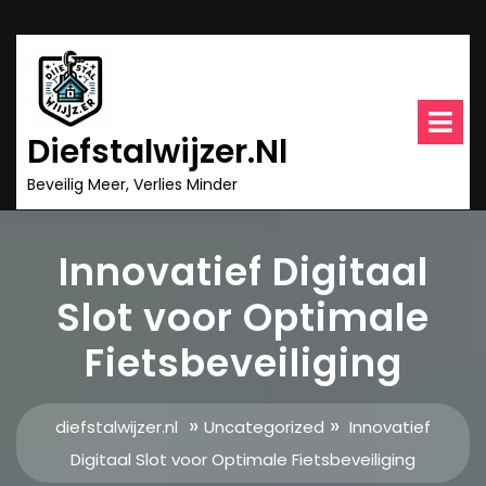
Ga
naar
inhoud
O
m
Diefstalwijzer.nl
Beveilig Meer, Verlies Minder
Innovatief Digitaal
Slot voor Optimale
Fietsbeveiliging
»
»
diefstalwijzer.nl
Uncategorized
Innovatief
Digitaal Slot voor Optimale Fietsbeveiliging