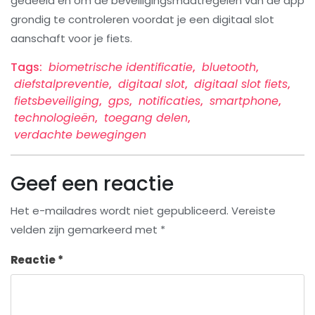
gedeeld en om de beveiligingsmaatregelen van de app
grondig te controleren voordat je een digitaal slot
aanschaft voor je fiets.
Tags:
biometrische identificatie
,
bluetooth
,
diefstalpreventie
,
digitaal slot
,
digitaal slot fiets
,
fietsbeveiliging
,
gps
,
notificaties
,
smartphone
,
technologieën
,
toegang delen
,
verdachte bewegingen
Geef een reactie
Het e-mailadres wordt niet gepubliceerd.
Vereiste
velden zijn gemarkeerd met
*
Reactie
*