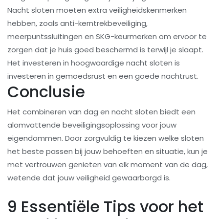
Nacht sloten moeten extra veiligheidskenmerken
hebben, zoals anti-kerntrekbeveiliging,
meerpuntssluitingen en SKG-keurmerken om ervoor te
zorgen dat je huis goed beschermd is terwijl je slaapt.
Het investeren in hoogwaardige nacht sloten is
investeren in gemoedsrust en een goede nachtrust.
Conclusie
Het combineren van dag en nacht sloten biedt een
alomvattende beveiligingsoplossing voor jouw
eigendommen. Door zorgvuldig te kiezen welke sloten
het beste passen bij jouw behoeften en situatie, kun je
met vertrouwen genieten van elk moment van de dag,
wetende dat jouw veiligheid gewaarborgd is.
9 Essentiële Tips voor het