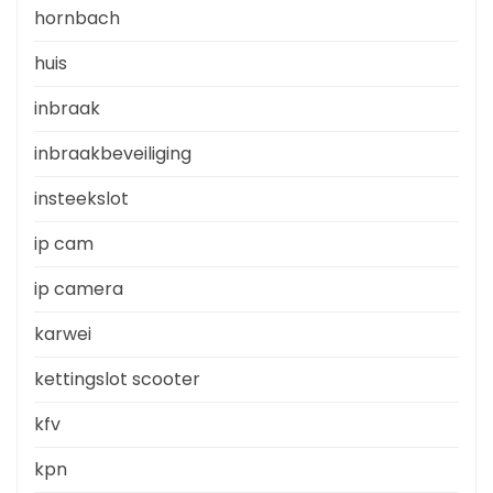
hornbach
huis
inbraak
inbraakbeveiliging
insteekslot
ip cam
ip camera
karwei
kettingslot scooter
kfv
kpn