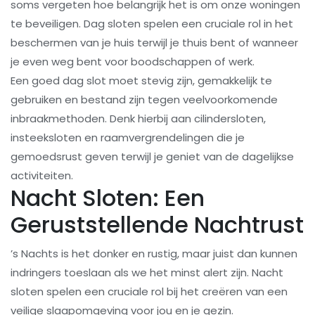
soms vergeten hoe belangrijk het is om onze woningen
te beveiligen. Dag sloten spelen een cruciale rol in het
beschermen van je huis terwijl je thuis bent of wanneer
je even weg bent voor boodschappen of werk.
Een goed dag slot moet stevig zijn, gemakkelijk te
gebruiken en bestand zijn tegen veelvoorkomende
inbraakmethoden. Denk hierbij aan cilindersloten,
insteeksloten en raamvergrendelingen die je
gemoedsrust geven terwijl je geniet van de dagelijkse
activiteiten.
Nacht Sloten: Een
Geruststellende Nachtrust
’s Nachts is het donker en rustig, maar juist dan kunnen
indringers toeslaan als we het minst alert zijn. Nacht
sloten spelen een cruciale rol bij het creëren van een
veilige slaapomgeving voor jou en je gezin.