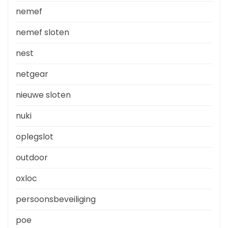
nemef
nemef sloten
nest
netgear
nieuwe sloten
nuki
oplegslot
outdoor
oxloc
persoonsbeveiliging
poe