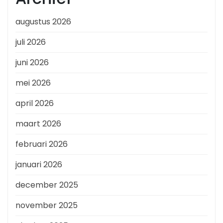
augustus 2026
juli 2026
juni 2026
mei 2026
april 2026
maart 2026
februari 2026
januari 2026
december 2025
november 2025