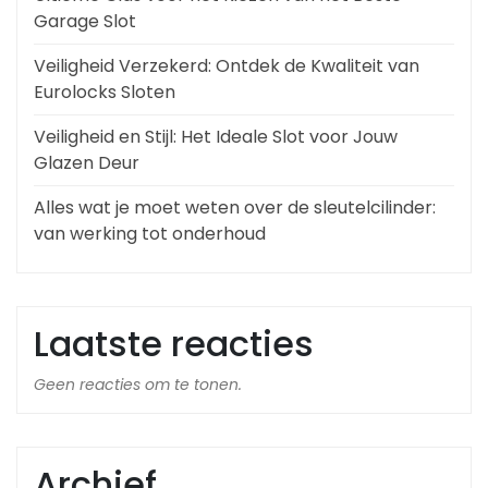
Garage Slot
Veiligheid Verzekerd: Ontdek de Kwaliteit van
Eurolocks Sloten
Veiligheid en Stijl: Het Ideale Slot voor Jouw
Glazen Deur
Alles wat je moet weten over de sleutelcilinder:
van werking tot onderhoud
Laatste reacties
Geen reacties om te tonen.
Archief