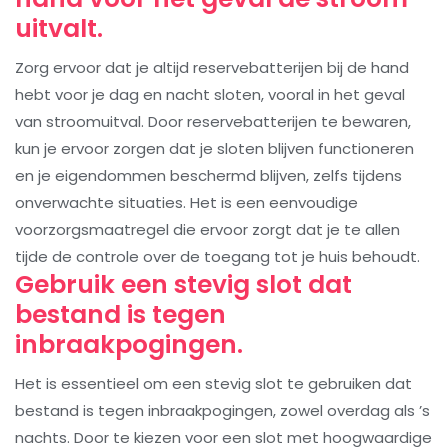
uitvalt.
Zorg ervoor dat je altijd reservebatterijen bij de hand
hebt voor je dag en nacht sloten, vooral in het geval
van stroomuitval. Door reservebatterijen te bewaren,
kun je ervoor zorgen dat je sloten blijven functioneren
en je eigendommen beschermd blijven, zelfs tijdens
onverwachte situaties. Het is een eenvoudige
voorzorgsmaatregel die ervoor zorgt dat je te allen
tijde de controle over de toegang tot je huis behoudt.
Gebruik een stevig slot dat
bestand is tegen
inbraakpogingen.
Het is essentieel om een stevig slot te gebruiken dat
bestand is tegen inbraakpogingen, zowel overdag als ’s
nachts. Door te kiezen voor een slot met hoogwaardige