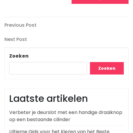
Berichtnavigatie
Previous
Previous Post
Post
Next
Next Post
Post
Zoeken
Zoeken
Laatste artikelen
Verbeter je deurslot met een handige draaiknop
op een bestaande cilinder
Ultieme Gids voor het Kiezen van het Beste