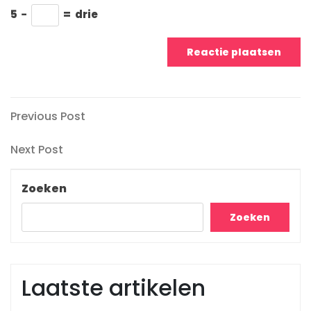
5
−
=
drie
Berichtnavigatie
Previous
Previous Post
Post
Next
Next Post
Post
Zoeken
Zoeken
Laatste artikelen