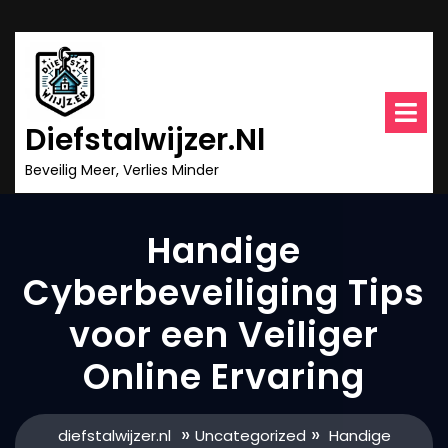
Ga
naar
inhoud
O
m
Diefstalwijzer.nl
Beveilig Meer, Verlies Minder
Handige
Cyberbeveiliging Tips
voor een Veiliger
Online Ervaring
»
»
diefstalwijzer.nl
Uncategorized
Handige