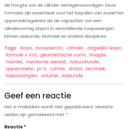
de hoogte van de cilinder vertegenwoordigen. Deze
formules zijn essentieel voor het bepalen van zowel het
oppervlaktegebied als de capaciteit van een
cilindervormig object in verschillende toepassingen
binnen wiskunde, techniek en andere disciplines.
Tags:
basis
,
bouwsector
,
cilinder
,
dagelijks leven
,
formule v πrh
,
geometrische vorm
,
hoogte
,
mantel
,
medische wereld
,
natuurkunde
,
oppervlakte
,
pi π
,
ruimte
,
straal
,
techniek
,
toepassingen
,
volume
,
wiskunde
Geef een reactie
Het e-mailadres wordt niet gepubliceerd.
Vereiste
velden zijn gemarkeerd met
*
Reactie
*