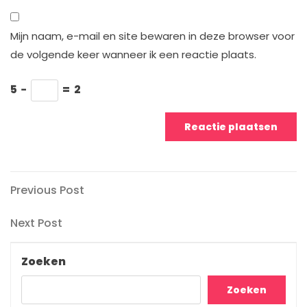
Mijn naam, e-mail en site bewaren in deze browser voor
de volgende keer wanneer ik een reactie plaats.
5
−
=
2
Berichtnavigatie
Previous
Previous Post
Post
Next
Next Post
Post
Zoeken
Zoeken