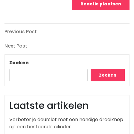
Berichtnavigatie
Previous
Previous Post
Post
Next
Next Post
Post
Zoeken
Zoeken
Laatste artikelen
Verbeter je deurslot met een handige draaiknop
op een bestaande cilinder