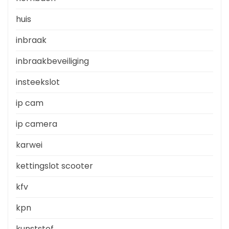
huis
inbraak
inbraakbeveiliging
insteekslot
ip cam
ip camera
karwei
kettingslot scooter
kfv
kpn
kunststof