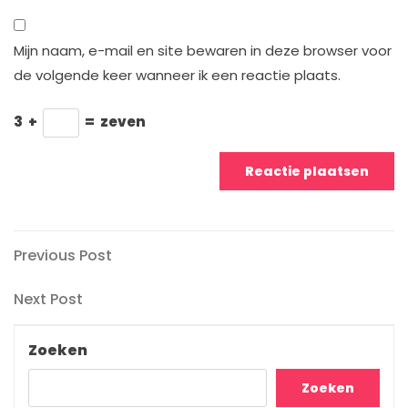
Mijn naam, e-mail en site bewaren in deze browser voor
de volgende keer wanneer ik een reactie plaats.
3
+
=
zeven
Berichtnavigatie
Previous
Previous Post
Post
Next
Next Post
Post
Zoeken
Zoeken