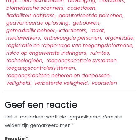
Tags:
bedrijfsmiddelen
,
beveiliging
,
bezoekers
,
biometrische scanners
,
codesloten
,
flexibiliteit aanpass
,
geautoriseerde personen
,
geavanceerde oplossing
,
gebouwen
,
gemakkelijk beheer
,
kaartlezers
,
maat
,
medewerkers
,
onbevoegde personen
,
organisatie
,
registratie en rapportage van toegangsinformatie
,
risico op ongewenste indringers
,
ruimtes
,
technologieën
,
toegangscontrole systemen
,
toegangscontrolesystemen
,
toegangsrechten beheren en aanpassen
,
veiligheid
,
verbeterde veiligheid
,
voordelen
Geef een reactie
Het e-mailadres wordt niet gepubliceerd.
Vereiste
velden zijn gemarkeerd met
*
Reactie
*