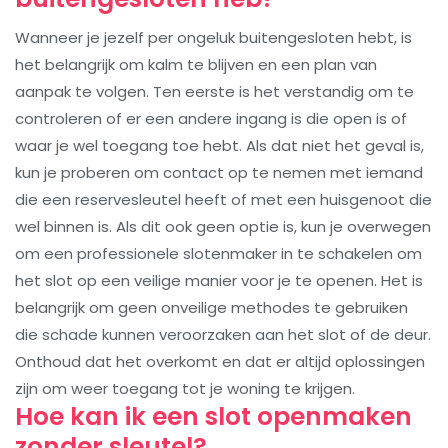
Wanneer je jezelf per ongeluk buitengesloten hebt, is
het belangrijk om kalm te blijven en een plan van
aanpak te volgen. Ten eerste is het verstandig om te
controleren of er een andere ingang is die open is of
waar je wel toegang toe hebt. Als dat niet het geval is,
kun je proberen om contact op te nemen met iemand
die een reservesleutel heeft of met een huisgenoot die
wel binnen is. Als dit ook geen optie is, kun je overwegen
om een professionele slotenmaker in te schakelen om
het slot op een veilige manier voor je te openen. Het is
belangrijk om geen onveilige methodes te gebruiken
die schade kunnen veroorzaken aan het slot of de deur.
Onthoud dat het overkomt en dat er altijd oplossingen
zijn om weer toegang tot je woning te krijgen.
Hoe kan ik een slot openmaken
zonder sleutel?