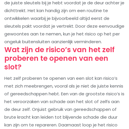
de juiste sleutels bij je hebt voordat je de deur achter je
dichttrekt. Het kan handig zijn om een routine te
ontwikkelen waarbij je bijvoorbeeld altijd eerst de
sleutels pakt voordat je vertrekt. Door deze eenvoudige
gewoontes aan te nemen, kun je het risico op het per
ongeluk buitensluiten aanzienlijk verminderen.
Wat zijn de risico’s van het zelf
proberen te openen van een
slot?
Het zelf proberen te openen van een slot kan risico’s
met zich meebrengen, vooral als je niet de juiste kennis
of gereedschappen hebt. Een van de grootste risico’s is
het veroorzaken van schade aan het slot of zelfs aan
de deur zelf. Onjuist gebruik van gereedschappen of
brute kracht kan leiden tot blijvende schade die duur
kan zijn om te repareren. Daarnaast loop je het risico