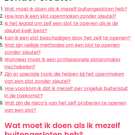
Wat moet ik doen als ik mezelf buitengesloten heb?
Hoe kan ik een slot openmaken zonder sleutel?
Is het legaal om zelf een slot te openen als je de
sleutel kwijt bent?
Kan ik een slot beschadigen door het zelf te openen?
Wat zijn veilige methodes om een slot te openen
zonder sleutel?
Wanneer moet ik een professionele slotenmaker
inschakelen?
Zijn er speciale tools die helpen bij het openmaken
van een slot zonder sleutel?
Hoe voorkom ik dat ik mezelf per ongeluk buitensluit
in de toekomst?
Wat zijn de risico’s van het zelf proberen te openen
van een slot?
Wat moet ik doen als ik mezelf
buitengesloten heb?