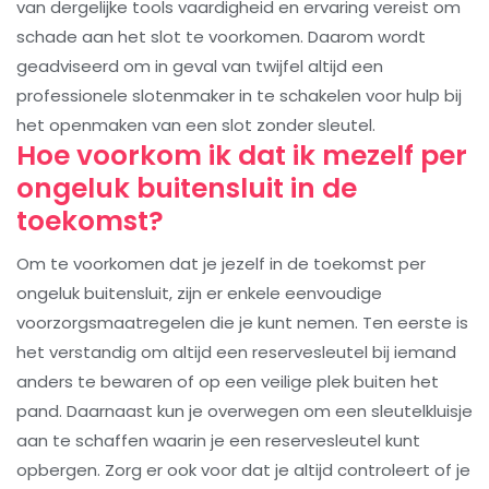
van dergelijke tools vaardigheid en ervaring vereist om
schade aan het slot te voorkomen. Daarom wordt
geadviseerd om in geval van twijfel altijd een
professionele slotenmaker in te schakelen voor hulp bij
het openmaken van een slot zonder sleutel.
Hoe voorkom ik dat ik mezelf per
ongeluk buitensluit in de
toekomst?
Om te voorkomen dat je jezelf in de toekomst per
ongeluk buitensluit, zijn er enkele eenvoudige
voorzorgsmaatregelen die je kunt nemen. Ten eerste is
het verstandig om altijd een reservesleutel bij iemand
anders te bewaren of op een veilige plek buiten het
pand. Daarnaast kun je overwegen om een sleutelkluisje
aan te schaffen waarin je een reservesleutel kunt
opbergen. Zorg er ook voor dat je altijd controleert of je