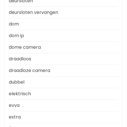
deursloten
deursloten vervangen
dom
dom ip
dome camera
draadloos
draadloze camera
dubbel
elektrisch
evva
extra