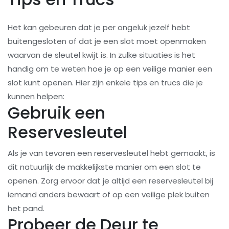
Het kan gebeuren dat je per ongeluk jezelf hebt
buitengesloten of dat je een slot moet openmaken
waarvan de sleutel kwijt is. In zulke situaties is het
handig om te weten hoe je op een veilige manier een
slot kunt openen. Hier zijn enkele tips en trucs die je
kunnen helpen:
Gebruik een
Reservesleutel
Als je van tevoren een reservesleutel hebt gemaakt, is
dit natuurlijk de makkelijkste manier om een slot te
openen. Zorg ervoor dat je altijd een reservesleutel bij
iemand anders bewaart of op een veilige plek buiten
het pand.
Probeer de Deur te