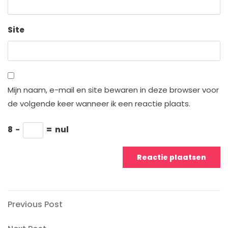
Site
Mijn naam, e-mail en site bewaren in deze browser voor
de volgende keer wanneer ik een reactie plaats.
8
−
=
nul
Berichtnavigatie
Previous
Previous Post
Post