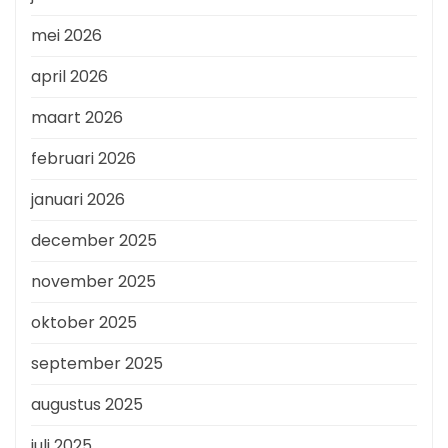
mei 2026
april 2026
maart 2026
februari 2026
januari 2026
december 2025
november 2025
oktober 2025
september 2025
augustus 2025
juli 2025