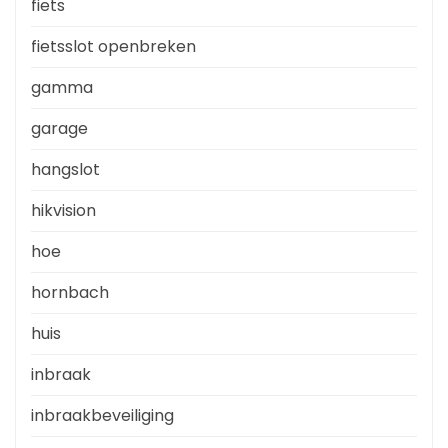
fiets
fietsslot openbreken
gamma
garage
hangslot
hikvision
hoe
hornbach
huis
inbraak
inbraakbeveiliging