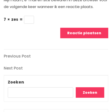
de volgende keer wanneer ik een reactie plaats.
7
×
zes
=
Berichtnavigatie
Previous
Previous Post
Post
Next
Next Post
Post
Zoeken
Zoeken