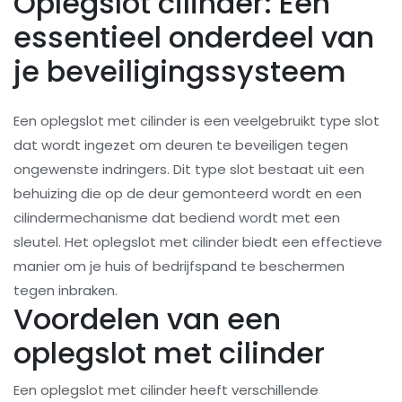
Oplegslot cilinder: Een
essentieel onderdeel van
je beveiligingssysteem
Een oplegslot met cilinder is een veelgebruikt type slot
dat wordt ingezet om deuren te beveiligen tegen
ongewenste indringers. Dit type slot bestaat uit een
behuizing die op de deur gemonteerd wordt en een
cilindermechanisme dat bediend wordt met een
sleutel. Het oplegslot met cilinder biedt een effectieve
manier om je huis of bedrijfspand te beschermen
tegen inbraken.
Voordelen van een
oplegslot met cilinder
Een oplegslot met cilinder heeft verschillende