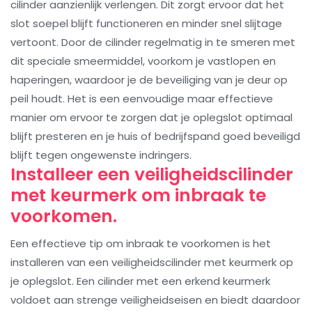
cilinder aanzienlijk verlengen. Dit zorgt ervoor dat het
slot soepel blijft functioneren en minder snel slijtage
vertoont. Door de cilinder regelmatig in te smeren met
dit speciale smeermiddel, voorkom je vastlopen en
haperingen, waardoor je de beveiliging van je deur op
peil houdt. Het is een eenvoudige maar effectieve
manier om ervoor te zorgen dat je oplegslot optimaal
blijft presteren en je huis of bedrijfspand goed beveiligd
blijft tegen ongewenste indringers.
Installeer een veiligheidscilinder
met keurmerk om inbraak te
voorkomen.
Een effectieve tip om inbraak te voorkomen is het
installeren van een veiligheidscilinder met keurmerk op
je oplegslot. Een cilinder met een erkend keurmerk
voldoet aan strenge veiligheidseisen en biedt daardoor