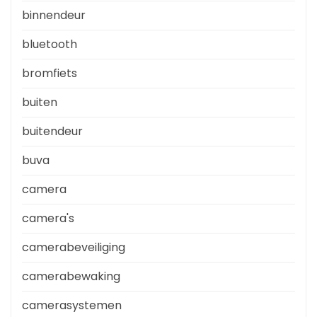
binnendeur
bluetooth
bromfiets
buiten
buitendeur
buva
camera
camera's
camerabeveiliging
camerabewaking
camerasystemen