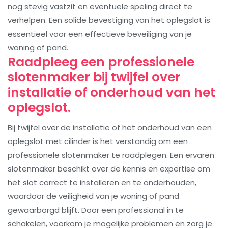
nog stevig vastzit en eventuele speling direct te
verhelpen. Een solide bevestiging van het oplegslot is
essentieel voor een effectieve beveiliging van je
woning of pand.
Raadpleeg een professionele
slotenmaker bij twijfel over
installatie of onderhoud van het
oplegslot.
Bij twijfel over de installatie of het onderhoud van een
oplegslot met cilinder is het verstandig om een
professionele slotenmaker te raadplegen. Een ervaren
slotenmaker beschikt over de kennis en expertise om
het slot correct te installeren en te onderhouden,
waardoor de veiligheid van je woning of pand
gewaarborgd blijft. Door een professional in te
schakelen, voorkom je mogelijke problemen en zorg je