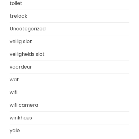
toilet
trelock
Uncategorized
veilig slot
veiligheids slot
voordeur
wat
wifi
wifi camera
winkhaus
yale