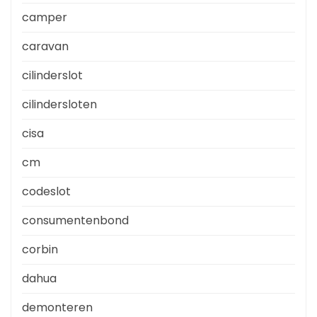
camper
caravan
cilinderslot
cilindersloten
cisa
cm
codeslot
consumentenbond
corbin
dahua
demonteren