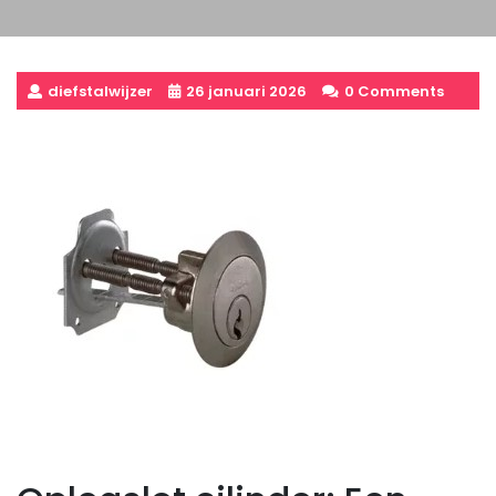
diefstalwijzer
26 januari 2026
0 Comments