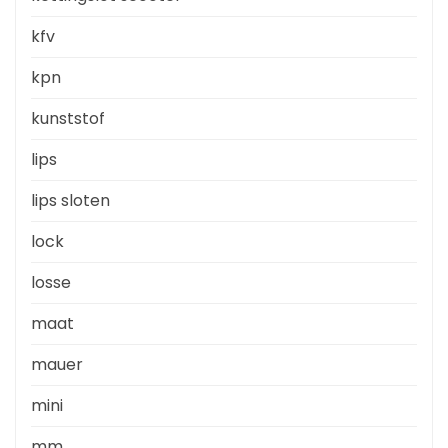
kfv
kpn
kunststof
lips
lips sloten
lock
losse
maat
mauer
mini
mm