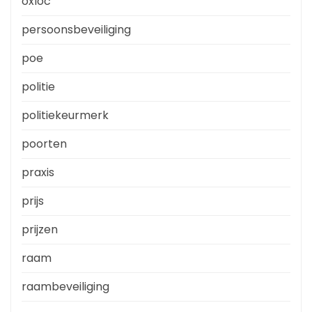
oxloc
persoonsbeveiliging
poe
politie
politiekeurmerk
poorten
praxis
prijs
prijzen
raam
raambeveiliging