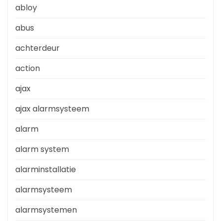
abloy
abus
achterdeur
action
ajax
ajax alarmsysteem
alarm
alarm system
alarminstallatie
alarmsysteem
alarmsystemen