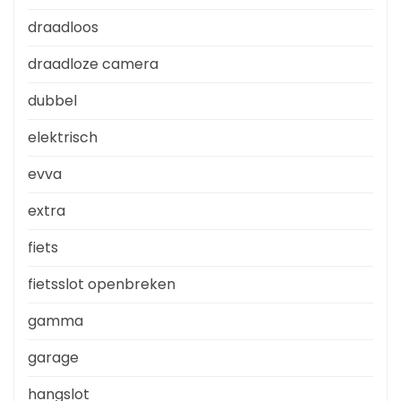
draadloos
draadloze camera
dubbel
elektrisch
evva
extra
fiets
fietsslot openbreken
gamma
garage
hangslot