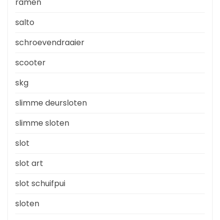
ramen
salto
schroevendraaier
scooter
skg
slimme deursloten
slimme sloten
slot
slot art
slot schuifpui
sloten