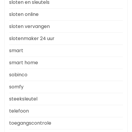
sloten en sleutels
sloten online
sloten vervangen
slotenmaker 24 uur
smart
smart home
sobinco
somfy
steeksleutel
telefoon
toegangscontrole