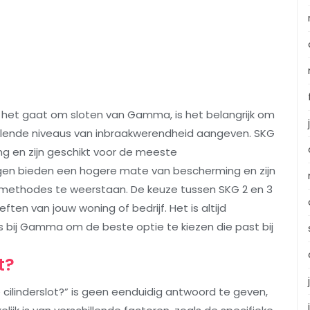
als het gaat om sloten van Gamma, is het belangrijk om
hillende niveaus van inbraakwerendheid aangeven. SKG
ng en zijn geschikt voor de meeste
gen bieden een hogere mate van bescherming en zijn
ethodes te weerstaan. De keuze tussen SKG 2 en 3
ten van jouw woning of bedrijf. Het is altijd
ts bij Gamma om de beste optie te kiezen die past bij
t?
cilinderslot?” is geen eenduidig antwoord te geven,