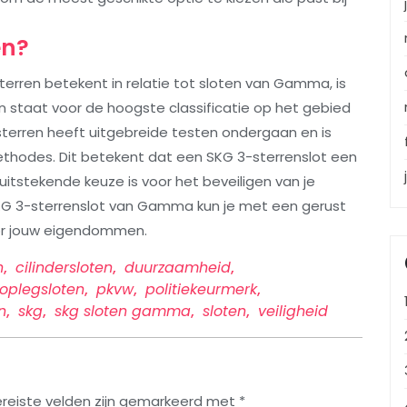
en?
rren betekent in relatie tot sloten van Gamma, is
n staat voor de hoogste classificatie op het gebied
sterren heeft uitgebreide testen ondergaan en is
thodes. Dit betekent dat een SKG 3-sterrenslot een
uitstekende keuze is voor het beveiligen van je
SKG 3-sterrenslot van Gamma kun je met een gerust
oor jouw eigendommen.
n
,
cilindersloten
,
duurzaamheid
,
oplegsloten
,
pkvw
,
politiekeurmerk
,
n
,
skg
,
skg sloten gamma
,
sloten
,
veiligheid
reiste velden zijn gemarkeerd met
*