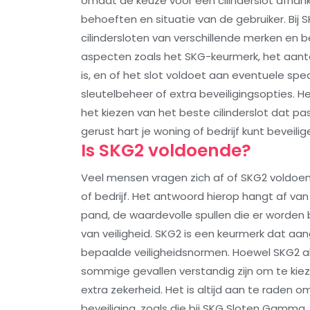
omdat de keuze voor een cilinderslot afhankel
behoeften en situatie van de gebruiker. Bij
cilindersloten van verschillende merken en be
aspecten zoals het SKG-keurmerk, het aanta
is, en of het slot voldoet aan eventuele spec
sleutelbeheer of extra beveiligingsopties. 
het kiezen van het beste cilinderslot dat p
gerust hart je woning of bedrijf kunt beveilig
Is SKG2 voldoende?
Veel mensen vragen zich af of SKG2 voldoen
of bedrijf. Het antwoord hierop hangt af van
pand, de waardevolle spullen die er worden
van veiligheid. SKG2 is een keurmerk dat aa
bepaalde veiligheidsnormen. Hoewel SKG2 a
sommige gevallen verstandig zijn om te kiez
extra zekerheid. Het is altijd aan te raden o
beveiliging, zoals die bij SKG Sloten Gamma,