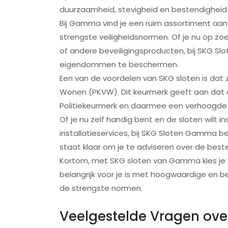
duurzaamheid, stevigheid en bestendigheid
Bij Gamma vind je een ruim assortiment aa
strengste veiligheidsnormen. Of je nu op zoe
of andere beveiligingsproducten, bij SKG Sl
eigendommen te beschermen.
Een van de voordelen van SKG sloten is dat ze
Wonen (PKVW). Dit keurmerk geeft aan dat 
Politiekeurmerk en daarmee een verhoogde 
Of je nu zelf handig bent en de sloten wilt i
installatieservices, bij SKG Sloten Gamma b
staat klaar om je te adviseren over de beste
Kortom, met SKG sloten van Gamma kies je 
belangrijk voor je is met hoogwaardige en 
de strengste normen.
Veelgestelde Vragen ov