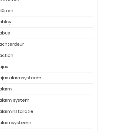
60mm
abloy
abus
achterdeur
action
ajax
ajax alarmsysteem
alarm
alarm system
alarminstallatie
alarmsysteem