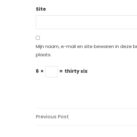
Site
Mijn naam, e-mail en site bewaren in deze b
plaats.
6
×
=
thirty six
Berichtnavigatie
Previous
Previous Post
Post