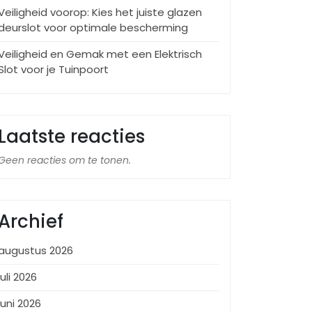
Veiligheid voorop: Kies het juiste glazen
deurslot voor optimale bescherming
Veiligheid en Gemak met een Elektrisch
Slot voor je Tuinpoort
Laatste reacties
Geen reacties om te tonen.
Archief
augustus 2026
juli 2026
juni 2026