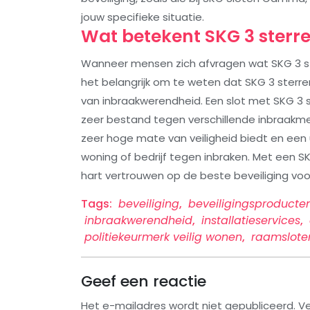
jouw specifieke situatie.
Wat betekent SKG 3 sterr
Wanneer mensen zich afvragen wat SKG 3 ste
het belangrijk om te weten dat SKG 3 sterre
van inbraakwerendheid. Een slot met SKG 3 
zeer bestand tegen verschillende inbraakme
zeer hoge mate van veiligheid biedt en een 
woning of bedrijf tegen inbraken. Met een 
hart vertrouwen op de beste beveiliging v
Tags:
beveiliging
,
beveiligingsproducte
inbraakwerendheid
,
installatieservices
,
politiekeurmerk veilig wonen
,
raamslote
Geef een reactie
Het e-mailadres wordt niet gepubliceerd.
Ve