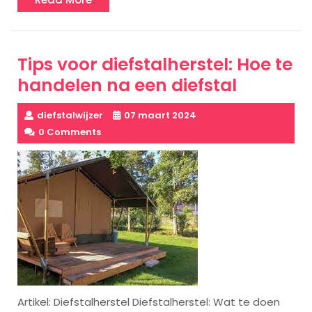
More
Tips voor diefstalherstel: Hoe te
handelen na een diefstal
diefstalwijzer
07 maart 2024
0 Comments
Artikel: Diefstalherstel Diefstalherstel: Wat te doen