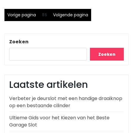
Berichtnavigatie
Pagina
Vorige pagina
85
Volgende pagina
Zoeken
Zoeken
Laatste artikelen
Verbeter je deurslot met een handige draaiknop
op een bestaande cilinder
Ultieme Gids voor het Kiezen van het Beste
Garage Slot