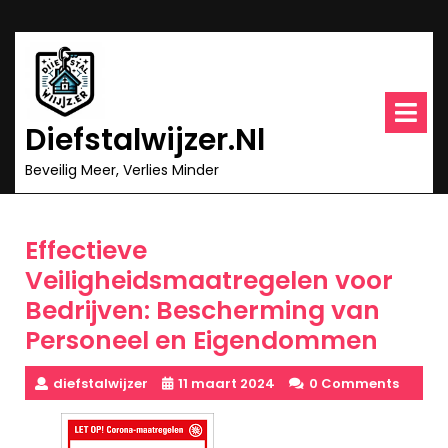
Ga
naar
inhoud
O
m
Diefstalwijzer.nl
Beveilig Meer, Verlies Minder
Effectieve
Veiligheidsmaatregelen voor
Bedrijven: Bescherming van
Personeel en Eigendommen
diefstalwijzer
11 maart 2024
0 Comments