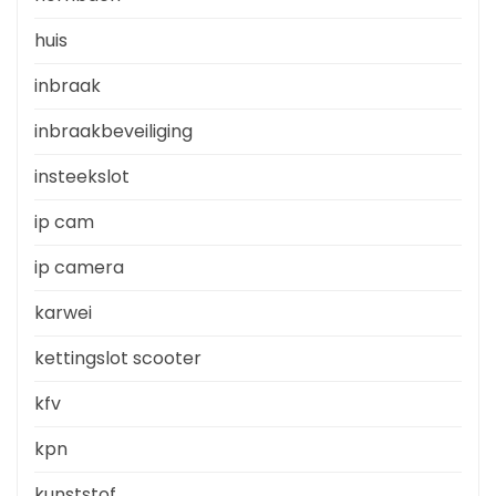
huis
inbraak
inbraakbeveiliging
insteekslot
ip cam
ip camera
karwei
kettingslot scooter
kfv
kpn
kunststof