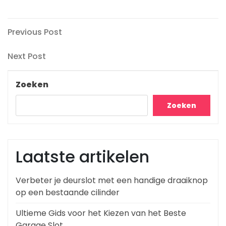
Berichtnavigatie
Previous
Previous Post
Post
Next
Next Post
Post
Zoeken
Zoeken
Laatste artikelen
Verbeter je deurslot met een handige draaiknop
op een bestaande cilinder
Ultieme Gids voor het Kiezen van het Beste
Garage Slot