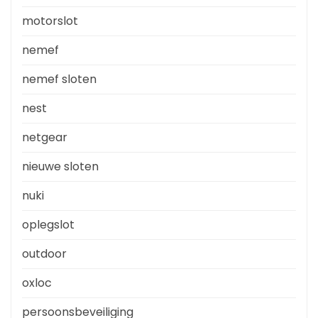
motorslot
nemef
nemef sloten
nest
netgear
nieuwe sloten
nuki
oplegslot
outdoor
oxloc
persoonsbeveiliging