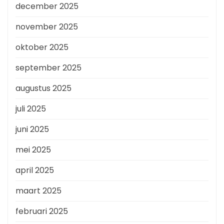
december 2025
november 2025
oktober 2025
september 2025
augustus 2025
juli 2025
juni 2025
mei 2025
april 2025
maart 2025
februari 2025