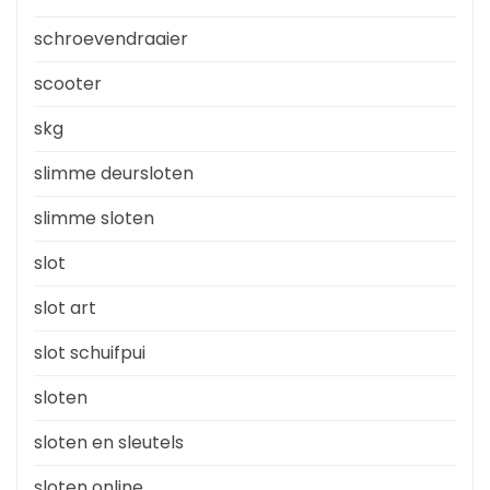
schroevendraaier
scooter
skg
slimme deursloten
slimme sloten
slot
slot art
slot schuifpui
sloten
sloten en sleutels
sloten online