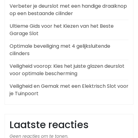
Verbeter je deurslot met een handige draaiknop
op een bestaande cilinder
Ultieme Gids voor het Kiezen van het Beste
Garage Slot
Optimale beveiliging met 4 gelijksluitende
cilinders
Veiligheid voorop: Kies het juiste glazen deurslot
voor optimale bescherming
Veiligheid en Gemak met een Elektrisch Slot voor
je Tuinpoort
Laatste reacties
Geen reacties om te tonen.