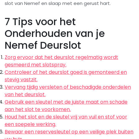
slot van Nemef en slaap met een gerust hart.
7 Tips voor het
Onderhouden van je
Nemef Deurslot
Zorg ervoor dat het deurslot regelmatig wordt
gesmeerd met slotspray.
Controleer of het deurslot goed is gemonteerd en
stevig vastzit.
Vervang tijdig versleten of beschadigde onderdelen
van het deurslot.
Gebruik een sleutel met de juiste maat om schade
aan het slot te voorkomen.
Houd het slot en de sleutel vrij van vuil en stof voor
een soepele werking.
Bewaar een reservesleutel op een veilige plek buiten