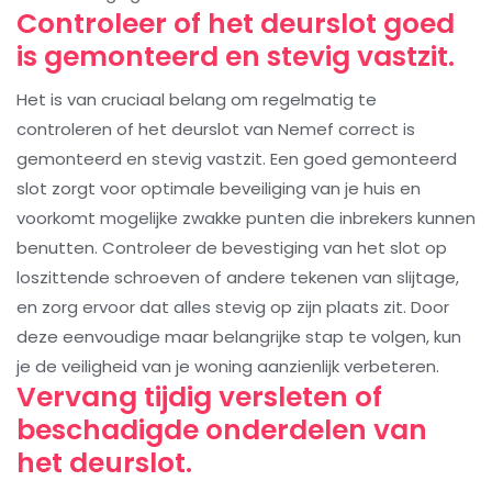
Controleer of het deurslot goed
is gemonteerd en stevig vastzit.
Het is van cruciaal belang om regelmatig te
controleren of het deurslot van Nemef correct is
gemonteerd en stevig vastzit. Een goed gemonteerd
slot zorgt voor optimale beveiliging van je huis en
voorkomt mogelijke zwakke punten die inbrekers kunnen
benutten. Controleer de bevestiging van het slot op
loszittende schroeven of andere tekenen van slijtage,
en zorg ervoor dat alles stevig op zijn plaats zit. Door
deze eenvoudige maar belangrijke stap te volgen, kun
je de veiligheid van je woning aanzienlijk verbeteren.
Vervang tijdig versleten of
beschadigde onderdelen van
het deurslot.