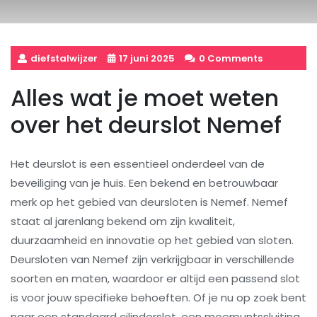
diefstalwijzer
17 juni 2025
0 Comments
Alles wat je moet weten
over het deurslot Nemef
Het deurslot is een essentieel onderdeel van de
beveiliging van je huis. Een bekend en betrouwbaar
merk op het gebied van deursloten is Nemef. Nemef
staat al jarenlang bekend om zijn kwaliteit,
duurzaamheid en innovatie op het gebied van sloten.
Deursloten van Nemef zijn verkrijgbaar in verschillende
soorten en maten, waardoor er altijd een passend slot
is voor jouw specifieke behoeften. Of je nu op zoek bent
naar een standaard cilinderslot, een meerpuntssluiting