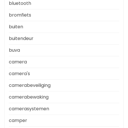
bluetooth
bromfiets
buiten
buitendeur
buva
camera
camera's
camerabeveiliging
camerabewaking
camerasystemen
camper