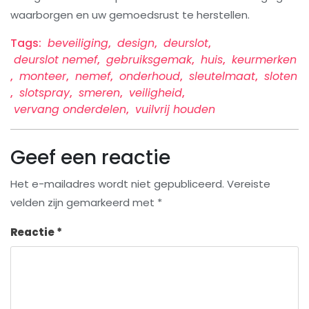
waarborgen en uw gemoedsrust te herstellen.
Tags:
beveiliging
,
design
,
deurslot
,
deurslot nemef
,
gebruiksgemak
,
huis
,
keurmerken
,
monteer
,
nemef
,
onderhoud
,
sleutelmaat
,
sloten
,
slotspray
,
smeren
,
veiligheid
,
vervang onderdelen
,
vuilvrij houden
Geef een reactie
Het e-mailadres wordt niet gepubliceerd.
Vereiste
velden zijn gemarkeerd met
*
Reactie
*