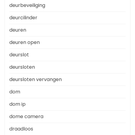
deurbeveiliging
deurcilinder
deuren
deuren open
deurslot
deursloten
deursloten vervangen
dom
dom ip
dome camera
draadloos