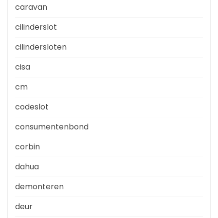
caravan
cilinderslot
cilindersloten
cisa
cm
codeslot
consumentenbond
corbin
dahua
demonteren
deur