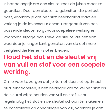
is het belangrijk om een sleutel met de juiste maat te
gebruiken. Door een sleutel te gebruiken die perfect
past, voorkom je dat het slot beschadigd raakt en
verleng je de levensduur ervan. Het gebruik van een
passende sleutel zorgt voor soepelere werking en
voorkomt slijtage aan zowel de sleutel als het slot,
waardoor je langer kunt genieten van de optimale
veiligheid die Nemef-sloten bieden.
Houd het slot en de sleutel vrij
van vuil en stof voor een soepele
werking.
Om ervoor te zorgen dat je Nemef deurslot optimaal
blijft functioneren, is het belangrijk om zowel het slot als
de sleutel vrij te houden van vuil en stof. Door
regelmatig het slot en de sleutel schoon te maken en
te controleren op ophopingen van vuil, voorkom je dat