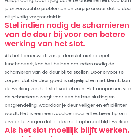
vuilophoping. Door tijdig actie te ondernemen, voorkom
je onverwachte problemen en zorg je ervoor dat je deur
altijd veilig vergrendeld is.
Stel indien nodig de scharnieren
van de deur bij voor een betere
werking van het slot.
Als het binnenwerk van je deurslot niet soepel
functioneert, kan het helpen om indien nodig de
scharnieren van de deur bij te stellen. Door ervoor te
zorgen dat de deur goed is uitgelijnd en niet klemt, kan
de werking van het slot verbeteren. Het aanpassen van
de scharnieren zorgt voor een betere sluiting en
ontgrendeling, waardoor je deur veiliger en efficiënter
wordt. Het is een eenvoudige maar effectieve tip om
ervoor te zorgen dat je deurslot optimaal blijft werken.
Als het slot moeilijk blijft werken,