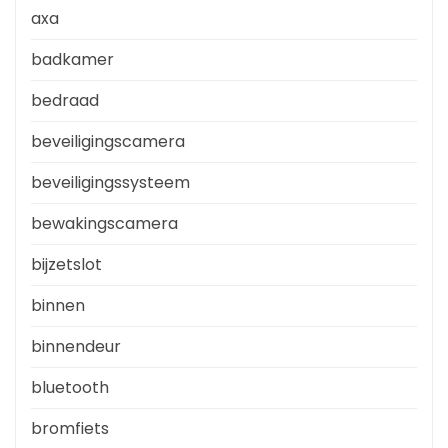
axa
badkamer
bedraad
beveiligingscamera
beveiligingssysteem
bewakingscamera
bijzetslot
binnen
binnendeur
bluetooth
bromfiets