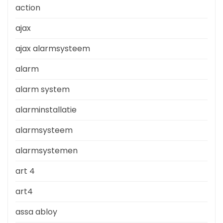
action
ajax
ajax alarmsysteem
alarm
alarm system
alarminstallatie
alarmsysteem
alarmsystemen
art 4
art4
assa abloy