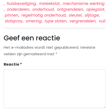
,
huisbeveiliging
,
insteekslot
,
mechanisme werking
,
onderdelen
,
onderhoud
,
ontgrendelen
,
oplegslot
,
pinnen
,
regelmatig onderhoud
,
sleutel
,
slijtage
,
slotspray
,
smering
,
type sloten
,
vergrendelen
,
vuil
Geef een reactie
Het e-mailadres wordt niet gepubliceerd.
Vereiste
velden zijn gemarkeerd met
*
Reactie
*