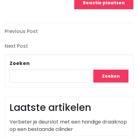
Berichtnavigatie
Previous
Previous Post
Post
Next
Next Post
Post
Zoeken
Zoeken
Laatste artikelen
Verbeter je deurslot met een handige draaiknop
op een bestaande cilinder