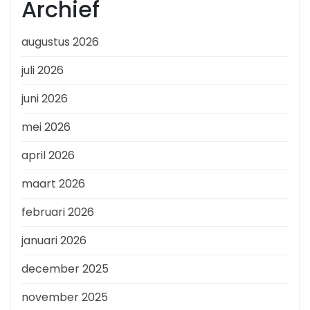
Archief
augustus 2026
juli 2026
juni 2026
mei 2026
april 2026
maart 2026
februari 2026
januari 2026
december 2025
november 2025