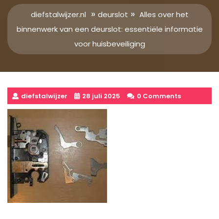
»
»
diefstalwijzer.nl
deurslot
Alles over het
binnenwerk van een deurslot: essentiële informatie
voor huisbeveiliging
diefstalwijzer
28 juli 2025
0 Comments