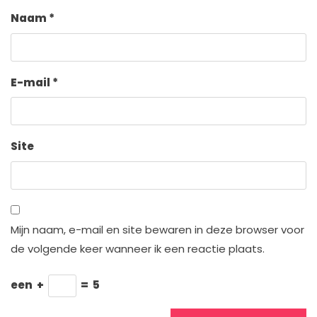
Naam
*
E-mail
*
Site
Mijn naam, e-mail en site bewaren in deze browser voor
de volgende keer wanneer ik een reactie plaats.
een
+
=
5