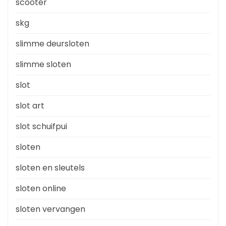
scooter
skg
slimme deursloten
slimme sloten
slot
slot art
slot schuifpui
sloten
sloten en sleutels
sloten online
sloten vervangen