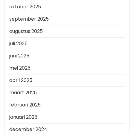
oktober 2025
september 2025
augustus 2025
juli 2025
juni 2025
mei 2025
april 2025
maart 2025
februari 2025
januari 2025
december 2024