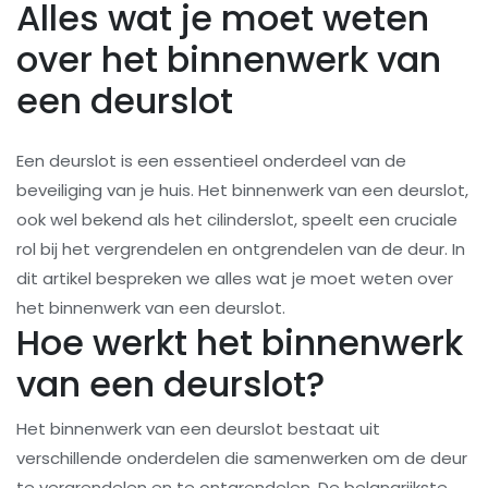
Alles wat je moet weten
over het binnenwerk van
een deurslot
Een deurslot is een essentieel onderdeel van de
beveiliging van je huis. Het binnenwerk van een deurslot,
ook wel bekend als het cilinderslot, speelt een cruciale
rol bij het vergrendelen en ontgrendelen van de deur. In
dit artikel bespreken we alles wat je moet weten over
het binnenwerk van een deurslot.
Hoe werkt het binnenwerk
van een deurslot?
Het binnenwerk van een deurslot bestaat uit
verschillende onderdelen die samenwerken om de deur
te vergrendelen en te ontgrendelen. De belangrijkste