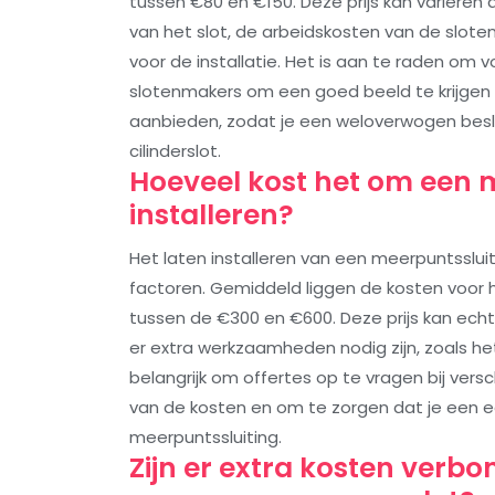
tussen €80 en €150. Deze prijs kan variëren 
van het slot, de arbeidskosten van de slote
voor de installatie. Het is aan te raden om v
slotenmakers om een goed beeld te krijgen v
aanbieden, zodat je een weloverwogen besl
cilinderslot.
Hoeveel kost het om een m
installeren?
Het laten installeren van een meerpuntssluitin
factoren. Gemiddeld liggen de kosten voor h
tussen de €300 en €600. Deze prijs kan echter
er extra werkzaamheden nodig zijn, zoals het
belangrijk om offertes op te vragen bij ver
van de kosten en om te zorgen dat je een eerl
meerpuntssluiting.
Zijn er extra kosten verb