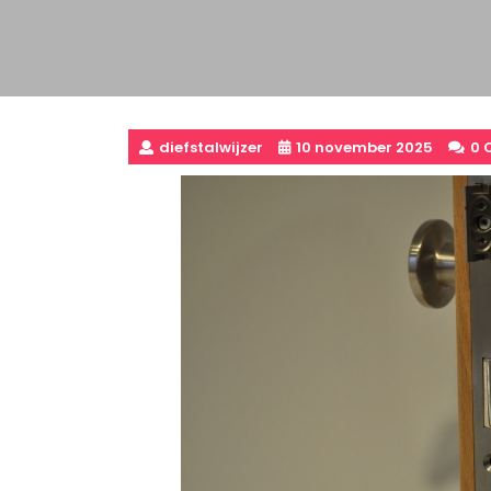
diefstalwijzer
10 november 2025
0 