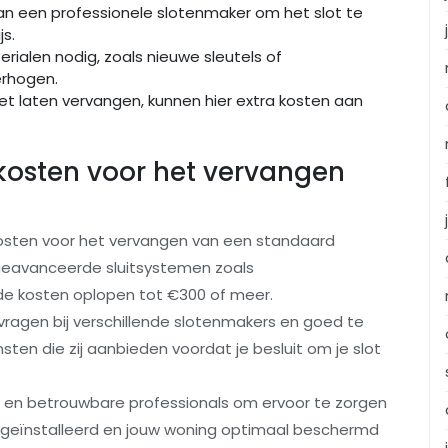
van een professionele slotenmaker om het slot te
js.
rialen nodig, zoals nieuwe sleutels of
erhogen.
et laten vervangen, kunnen hier extra kosten aan
kosten voor het vervangen
osten voor het vervangen van een standaard
 geavanceerde sluitsystemen zoals
de kosten oplopen tot €300 of meer.
 vragen bij verschillende slotenmakers en goed te
sten die zij aanbieden voordat je besluit om je slot
de en betrouwbare professionals om ervoor te zorgen
t geïnstalleerd en jouw woning optimaal beschermd