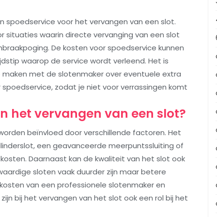
an spoedservice voor het vervangen van een slot.
 situaties waarin directe vervanging van een slot
en inbraakpoging. De kosten voor spoedservice kunnen
ijdstip waarop de service wordt verleend. Het is
e maken met de slotenmaker over eventuele extra
 spoedservice, zodat je niet voor verrassingen komt
an het vervangen van een slot?
 worden beïnvloed door verschillende factoren. Het
cilinderslot, een geavanceerde meerpuntssluiting of
de kosten. Daarnaast kan de kwaliteit van het slot ook
waardige sloten vaak duurder zijn maar betere
dskosten van een professionele slotenmaker en
jn bij het vervangen van het slot ook een rol bij het