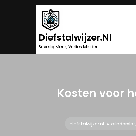
Ga
naar
inhoud
Diefstalwijzer.nl
Beveilig Meer, Verlies Minder
Kosten voor h
»
diefstalwijzer.nl
cilinderslot