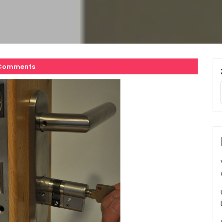
Comments