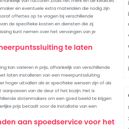
afhankelijk van factoren zoals het merk en de kwaliteit
nmaker en eventuele extra materialen die nodig zijn
ooraf offertes op te vragen bij verschillende
an de specifieke kosten en diensten die zij
issing kunt nemen over het vervangen van je
eerpuntssluiting te laten
g kan variëren in prijs, afhankelijk van verschillende
et laten installeren van een meerpuntssluiting
 hoger uitvallen als er specifieke wensen zijn of als
 aanpassen van de deur of het kozijn. Het is
schillende slotenmakers om een goed beeld te krijgen
ijke prijs betaalt voor de installatie van een
onden aan spoedservice voor het