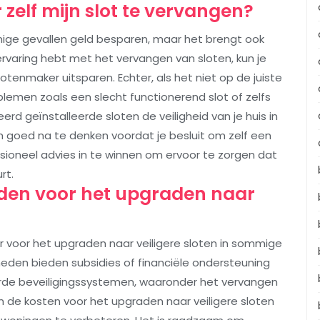
zelf mijn slot te vervangen?
mige gevallen geld besparen, maar het brengt ook
 ervaring hebt met het vervangen van sloten, kun je
otenmaker uitsparen. Echter, als het niet op de juiste
blemen zoals een slecht functionerend slot of zelfs
d geïnstalleerde sloten de veiligheid van je huis in
m goed na te denken voordat je besluit om zelf een
sioneel advies in te winnen om ervoor te zorgen dat
rt.
eden voor het upgraden naar
ar voor het upgraden naar veiligere sloten in sommige
eden bieden subsidies of financiële ondersteuning
erde beveiligingssystemen, waaronder het vervangen
 de kosten voor het upgraden naar veiligere sloten