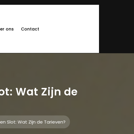
er ons
Contact
t: Wat Zijn de
n Slot: Wat Zijn de Tarieven?