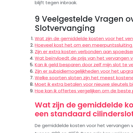
blijft tegen inbraak.
9 Veelgestelde Vragen o
Slotvervanging
Wat zijn de gemiddelde kosten voor het ver
Hoeveel kost het om een meerpuntssluiting t
Zijn er extra kosten verbonden aan spoedse
Wat beïnvloedt de prijs van het vervangen v
Kan ik geld besparen door zelf mijn slot te 
Zijn er subsidiemogelijkheden voor het upgra
Welke soorten sloten zijn het meest kosten
Moet ik extra betalen voor nieuwe sleutels b
Hoe kan ik offertes vergelijken om de beste 
Wat zijn de gemiddelde k
een standaard cilinderslo
De gemiddelde kosten voor het vervangen v