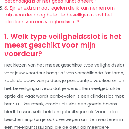
beschadigd is of niet goed functioneert?
8. Zijn er extra maatregelen die ik kan nemen om
mijn voordeur nog beter te beveiligen naast het
plaatsen van een veiligheidsslot?
1. Welk type veiligheidsslot is het
meest geschikt voor mijn
voordeur?
Het kiezen van het meest geschikte type veiligheidsslot
voor jouw voordeur hangt af van verschillende factoren,
zoals de bouw van je deur, je persoonlijke voorkeuren en
het beveiligingsniveau dat je wenst. Een veelgebruikte
optie die vaak wordt aanbevolen is een cilinderslot met
het SKG-keurmerk, omdat dit slot een goede balans
biedt tussen veiligheid en gebruiksgemak. Voor extra
bescherming kun je ook overwegen om te investeren in
een meerpuntssluiting, die de deur op meerdere