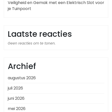
Veiligheid en Gemak met een Elektrisch Slot voor
je Tuinpoort
Laatste reacties
Geen reacties om te tonen.
Archief
augustus 2026
juli 2026
juni 2026
mei 2026