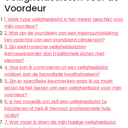
Voordeur
1. Welk type veiligheidsslot is het meest geschikt voor
mijn voordeur?
2. Wat zijn de voordelen van een meerpuntssluiting
ten opzichte van een standaard cilinderslot?
3. Zijn elektronische veiligheidssloten
betrouwbaarder dan traditionele sloten met
sleutels?
4. Hoe kan ik controleren of een veiligheidsslot
voldoet aan de benodigde kwaliteitseisen?
5. Zijn er specifieke keurmerken waar ik op moet
letten bij het kiezen van een veiligheidsslot voor mijn
voordeur?
6. Is het mogelijk om zelf een veiligheidsslot te
installeren of heb ik hiervoor professionele hulp
nodig?
7. Wat moet ik doen als mijn huidige veiligheidsslot