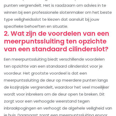
punten vergrendelt. Het is raadzaam om advies in te
winnen bij een professionele slotenmaker om het beste
type veiligheidsslot te kiezen dat aansluit bij jouw
specifieke behoeften en situatie.
2. Wat zijn de voordelen van een
meerpuntssluiting ten opzichte
van een standaard cilinderslot?
Een meerpuntssluiting biedt verschillende voordelen
ten opzichte van een standaard cilinderslot voor je
voordeur. Het grootste voordeel is dat een
meerpuntssluiting de deur op meerdere punten langs
de kozijnzijde vergrendelt, waardoor het veel moeilijker
wordt voor inbrekers om de deur open te breken. Dit
zorgt voor een verhoogde weerstand tegen
inbraakpogingen en verhoogt de algehele veiligheid van
je huis. Daarnaast zorgt een meerpuntssluiting ervoor