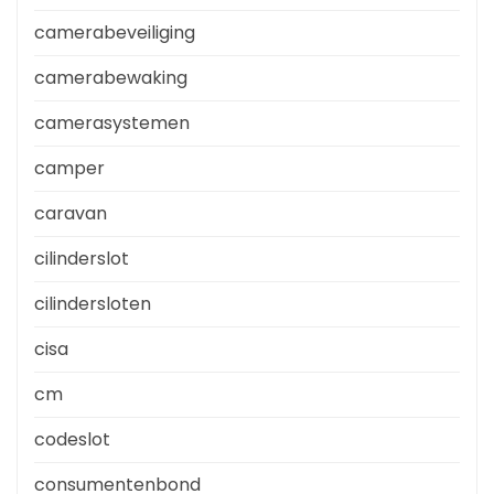
camerabeveiliging
camerabewaking
camerasystemen
camper
caravan
cilinderslot
cilindersloten
cisa
cm
codeslot
consumentenbond