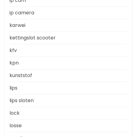
ip cam
ip camera
karwei
kettingslot scooter
kfv
kpn
kunststof
lips
lips sloten
lock
losse