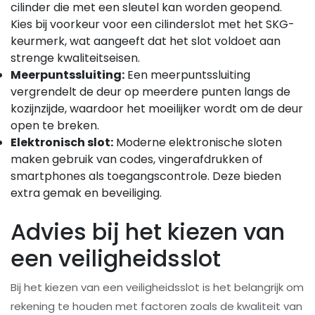
cilinder die met een sleutel kan worden geopend.
Kies bij voorkeur voor een cilinderslot met het SKG-
keurmerk, wat aangeeft dat het slot voldoet aan
strenge kwaliteitseisen.
Meerpuntssluiting:
Een meerpuntssluiting
vergrendelt de deur op meerdere punten langs de
kozijnzijde, waardoor het moeilijker wordt om de deur
open te breken.
Elektronisch slot:
Moderne elektronische sloten
maken gebruik van codes, vingerafdrukken of
smartphones als toegangscontrole. Deze bieden
extra gemak en beveiliging.
Advies bij het kiezen van
een veiligheidsslot
Bij het kiezen van een veiligheidsslot is het belangrijk om
rekening te houden met factoren zoals de kwaliteit van