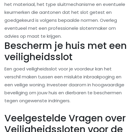
het materiaal, het type sluitmechanisme en eventuele
keurmerken die aantonen dat het slot getest en
goedgekeurd is volgens bepaalde normen. Overleg
eventueel met een professionele slotenmaker om
advies op maat te krijgen.
Bescherm je huis met een
veiligheidsslot
Een goed veiligheidsslot voor je voordeur kan het
verschil maken tussen een mislukte inbraakpoging en
een veilige woning. Investeer daarom in hoogwaardige
beveiliging om jouw huis en dierbaren te beschermen
tegen ongewenste indringers.
Veelgestelde Vragen over
Veiligheidssloten voor de