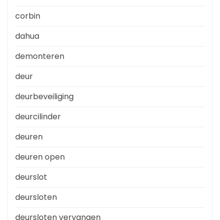
corbin
dahua
demonteren
deur
deurbeveiliging
deurcilinder
deuren
deuren open
deurslot
deursloten
deursloten vervangen