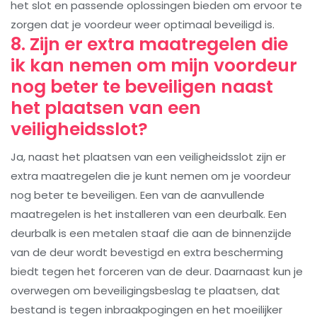
het slot en passende oplossingen bieden om ervoor te
zorgen dat je voordeur weer optimaal beveiligd is.
8. Zijn er extra maatregelen die
ik kan nemen om mijn voordeur
nog beter te beveiligen naast
het plaatsen van een
veiligheidsslot?
Ja, naast het plaatsen van een veiligheidsslot zijn er
extra maatregelen die je kunt nemen om je voordeur
nog beter te beveiligen. Een van de aanvullende
maatregelen is het installeren van een deurbalk. Een
deurbalk is een metalen staaf die aan de binnenzijde
van de deur wordt bevestigd en extra bescherming
biedt tegen het forceren van de deur. Daarnaast kun je
overwegen om beveiligingsbeslag te plaatsen, dat
bestand is tegen inbraakpogingen en het moeilijker