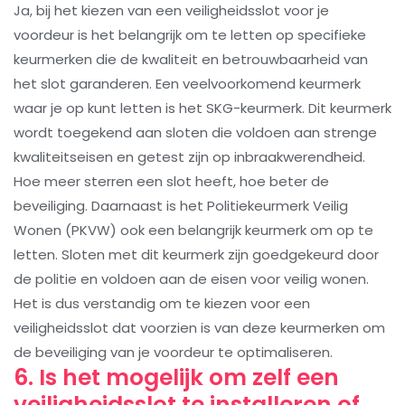
Ja, bij het kiezen van een veiligheidsslot voor je
voordeur is het belangrijk om te letten op specifieke
keurmerken die de kwaliteit en betrouwbaarheid van
het slot garanderen. Een veelvoorkomend keurmerk
waar je op kunt letten is het SKG-keurmerk. Dit keurmerk
wordt toegekend aan sloten die voldoen aan strenge
kwaliteitseisen en getest zijn op inbraakwerendheid.
Hoe meer sterren een slot heeft, hoe beter de
beveiliging. Daarnaast is het Politiekeurmerk Veilig
Wonen (PKVW) ook een belangrijk keurmerk om op te
letten. Sloten met dit keurmerk zijn goedgekeurd door
de politie en voldoen aan de eisen voor veilig wonen.
Het is dus verstandig om te kiezen voor een
veiligheidsslot dat voorzien is van deze keurmerken om
de beveiliging van je voordeur te optimaliseren.
6. Is het mogelijk om zelf een
veiligheidsslot te installeren of