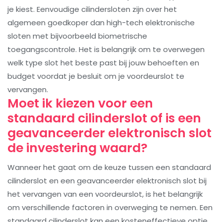
je kiest. Eenvoudige cilindersloten zijn over het
algemeen goedkoper dan high-tech elektronische
sloten met bijvoorbeeld biometrische
toegangscontrole. Het is belangrijk om te overwegen
welk type slot het beste past bij jouw behoeften en
budget voordat je besluit om je voordeurslot te
vervangen.
Moet ik kiezen voor een
standaard cilinderslot of is een
geavanceerder elektronisch slot
de investering waard?
Wanneer het gaat om de keuze tussen een standaard
cilinderslot en een geavanceerder elektronisch slot bij
het vervangen van een voordeurslot, is het belangrijk
om verschillende factoren in overweging te nemen. Een
standaard cilinderslot kan een kosteneffectieve optie