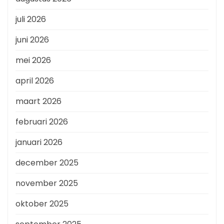
juli 2026
juni 2026
mei 2026
april 2026
maart 2026
februari 2026
januari 2026
december 2025
november 2025
oktober 2025