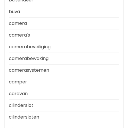
buva
camera
camera's
camerabeveiliging
camerabewaking
camerasystemen
camper
caravan
cilinderslot
cilindersloten