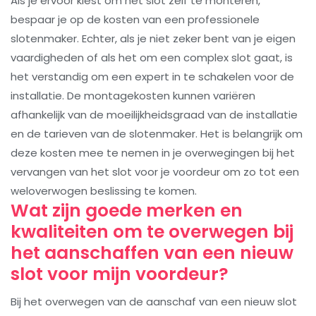
Als je ervoor kiest om het slot zelf te monteren,
bespaar je op de kosten van een professionele
slotenmaker. Echter, als je niet zeker bent van je eigen
vaardigheden of als het om een complex slot gaat, is
het verstandig om een expert in te schakelen voor de
installatie. De montagekosten kunnen variëren
afhankelijk van de moeilijkheidsgraad van de installatie
en de tarieven van de slotenmaker. Het is belangrijk om
deze kosten mee te nemen in je overwegingen bij het
vervangen van het slot voor je voordeur om zo tot een
weloverwogen beslissing te komen.
Wat zijn goede merken en
kwaliteiten om te overwegen bij
het aanschaffen van een nieuw
slot voor mijn voordeur?
Bij het overwegen van de aanschaf van een nieuw slot