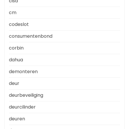
cisa
cm
codeslot
consumentenbond
corbin
dahua
demonteren
deur
deurbeveiliging
deurcilinder
deuren