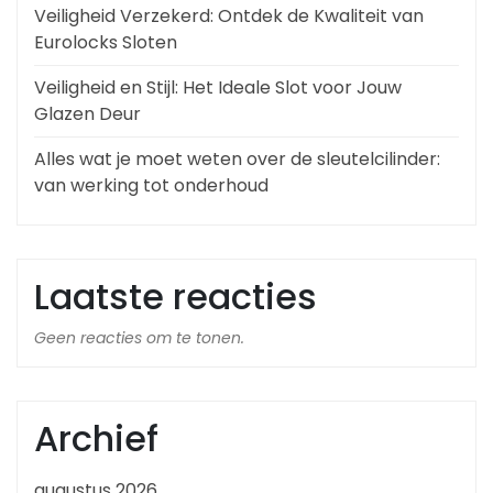
Veiligheid Verzekerd: Ontdek de Kwaliteit van
Eurolocks Sloten
Veiligheid en Stijl: Het Ideale Slot voor Jouw
Glazen Deur
Alles wat je moet weten over de sleutelcilinder:
van werking tot onderhoud
Laatste reacties
Geen reacties om te tonen.
Archief
augustus 2026