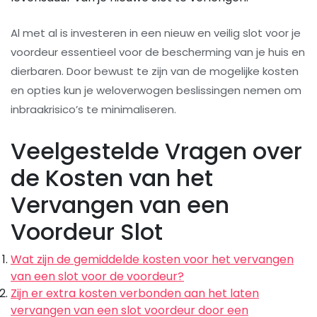
Al met al is investeren in een nieuw en veilig slot voor je
voordeur essentieel voor de bescherming van je huis en
dierbaren. Door bewust te zijn van de mogelijke kosten
en opties kun je weloverwogen beslissingen nemen om
inbraakrisico’s te minimaliseren.
Veelgestelde Vragen over
de Kosten van het
Vervangen van een
Voordeur Slot
Wat zijn de gemiddelde kosten voor het vervangen
van een slot voor de voordeur?
Zijn er extra kosten verbonden aan het laten
vervangen van een slot voordeur door een