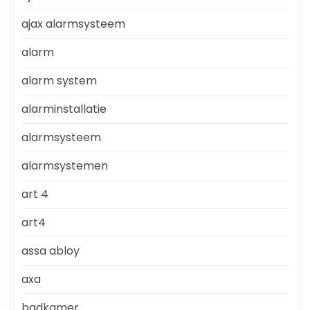
ajax alarmsysteem
alarm
alarm system
alarminstallatie
alarmsysteem
alarmsystemen
art 4
art4
assa abloy
axa
badkamer