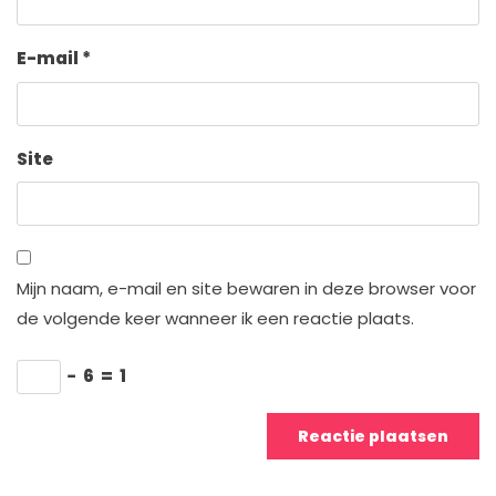
E-mail
*
Site
Mijn naam, e-mail en site bewaren in deze browser voor
de volgende keer wanneer ik een reactie plaats.
−
6
=
1