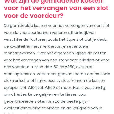
Wat zijn de gemiddelde kosten
voor het vervangen van een slot
voor de voordeur?
De gemiddelde kosten voor het vervangen van een slot
voor de voordeur kunnen variëren afhankelijk van
verschillende factoren, zoals het type slot dat je kiest,
de kwaliteit en het merk ervan, en eventuele
montagekosten. Over het algemeen liggen de kosten
voor het vervangen van een standaard cilinderslot voor
een voordeur tussen de €50 en €150, exclusief
montagekosten. Voor meer geavanceerde opties zoals
elektronische of high-security slots kunnen de kosten
oplopen tot €100 tot €500 of meer. Het is verstandig
om offertes te vergelijken en te kiezen voor
gecertificeerde sloten om zo de beste prijs-
kwaliteitverhouding te vinden en de veiligheid van je