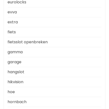
eurolocks
evva
extra
fiets
fietsslot openbreken
gamma
garage
hangslot
hikvision
hoe
hornbach