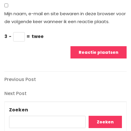
Mijn naam, e-mail en site bewaren in deze browser voor
de volgende keer wanneer ik een reactie plaats.
3
−
=
twee
Berichtnavigatie
Previous
Previous Post
Post
Next
Next Post
Post
Zoeken
Zoeken