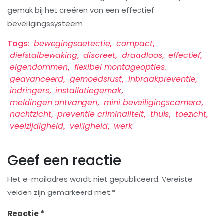
gemak bij het creëren van een effectief
beveiligingssysteem.
Tags:
bewegingsdetectie
,
compact
,
diefstalbewaking
,
discreet
,
draadloos
,
effectief
,
eigendommen
,
flexibel montageopties
,
geavanceerd
,
gemoedsrust
,
inbraakpreventie
,
indringers
,
installatiegemak
,
meldingen ontvangen
,
mini beveiligingscamera
,
nachtzicht
,
preventie criminaliteit
,
thuis
,
toezicht
,
veelzijdigheid
,
veiligheid
,
werk
Geef een reactie
Het e-mailadres wordt niet gepubliceerd.
Vereiste
velden zijn gemarkeerd met
*
Reactie
*