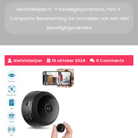
»
,
»
diefstalwijzer.nl
beveiligingscamera
mini
Compacte Bescherming: De Voordelen van een Mini
Beveiligingscamera
diefstalwijzer
19 oktober 2024
0 Comments