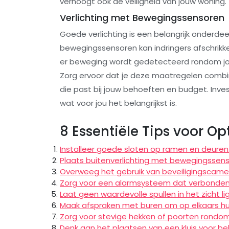
verhoogt ook de veiligheid van jouw woning.
Verlichting met Bewegingssensoren
Goede verlichting is een belangrijk onderdeel
bewegingssensoren kan indringers afschrikke
er beweging wordt gedetecteerd rondom jo
Zorg ervoor dat je deze maatregelen combin
die past bij jouw behoeften en budget. Inves
wat voor jou het belangrijkst is.
8 Essentiële Tips voor O
Installeer goede sloten op ramen en deuren
Plaats buitenverlichting met bewegingssens
Overweeg het gebruik van beveiligingscamer
Zorg voor een alarmsysteem dat verbonden
Laat geen waardevolle spullen in het zicht li
Maak afspraken met buren om op elkaars huis
Zorg voor stevige hekken of poorten rondom
Denk aan het plaatsen van een kluis voor b