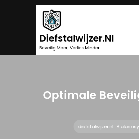
Ga
naar
inhoud
Diefstalwijzer.nl
Beveilig Meer, Verlies Minder
Optimale Beveil
»
diefstalwijzer.nl
alarms