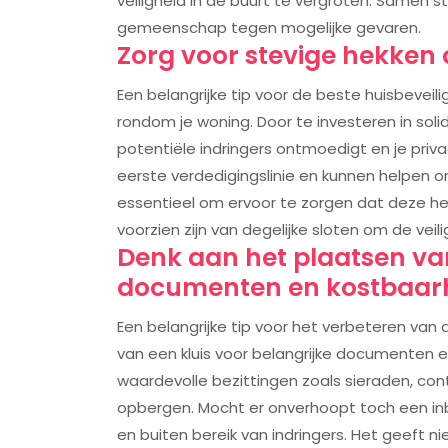
veiligheid in de buurt te vergroten. Samen st
gemeenschap tegen mogelijke gevaren.
Zorg voor stevige hekken 
Een belangrijke tip voor de beste huisbeveil
rondom je woning. Door te investeren in soli
potentiële indringers ontmoedigt en je pri
eerste verdedigingslinie en kunnen helpen 
essentieel om ervoor te zorgen dat deze 
voorzien zijn van degelijke sloten om de veil
Denk aan het plaatsen van
documenten en kostbaar
Een belangrijke tip voor het verbeteren van 
van een kluis voor belangrijke documenten e
waardevolle bezittingen zoals sieraden, cont
opbergen. Mocht er onverhoopt toch een in
en buiten bereik van indringers. Het geeft 