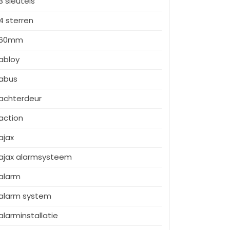
3 sleutels
4 sterren
60mm
abloy
abus
achterdeur
action
ajax
ajax alarmsysteem
alarm
alarm system
alarminstallatie