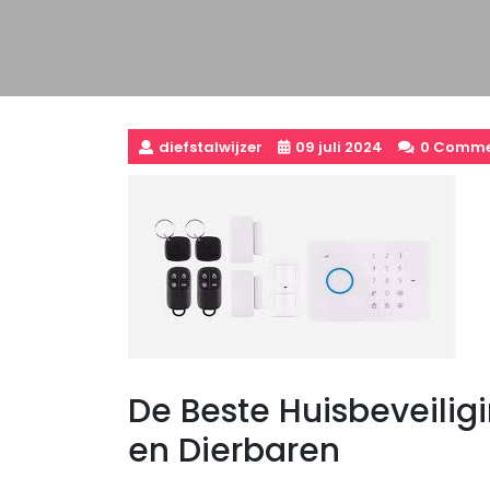
diefstalwijzer
09 juli 2024
0 Comme
De Beste Huisbeveilig
en Dierbaren