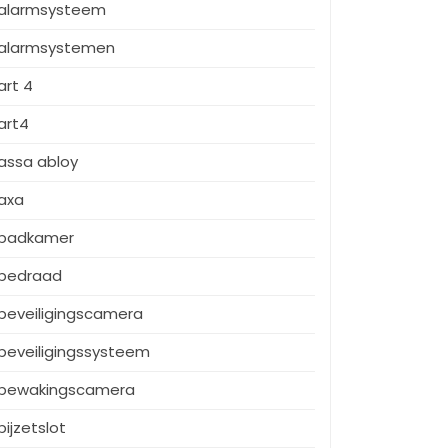
alarmsysteem
alarmsystemen
art 4
art4
assa abloy
axa
badkamer
bedraad
beveiligingscamera
beveiligingssysteem
bewakingscamera
bijzetslot