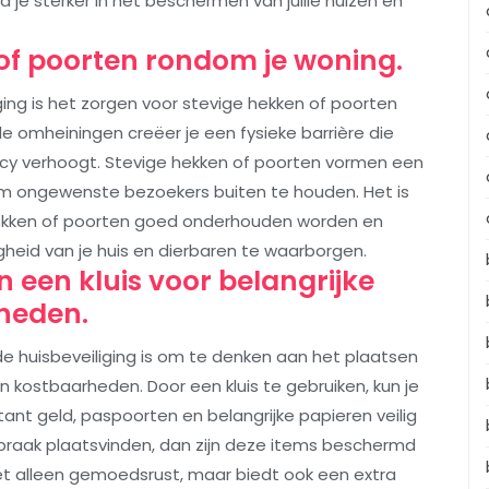
a je sterker in het beschermen van jullie huizen en
of poorten rondom je woning.
iging is het zorgen voor stevige hekken of poorten
de omheiningen creëer je een fysieke barrière die
vacy verhoogt. Stevige hekken of poorten vormen een
om ongewenste bezoekers buiten te houden. Het is
hekken of poorten goed onderhouden worden en
igheid van je huis en dierbaren te waarborgen.
 een kluis voor belangrijke
heden.
de huisbeveiliging is om te denken aan het plaatsen
n kostbaarheden. Door een kluis te gebruiken, kun je
ant geld, paspoorten en belangrijke papieren veilig
braak plaatsvinden, dan zijn deze items beschermd
niet alleen gemoedsrust, maar biedt ook een extra