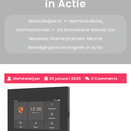
in Actie
»
,
diefstalwijzer.nl
alarminstallatie
»
alarmsystemen
De Innovatieve Wereld van
Nieuwste Alarmsystemen: Slimme
Beveiligingstechnologieën in Actie
diefstalwijzer
30 januari 2025
0 Comments