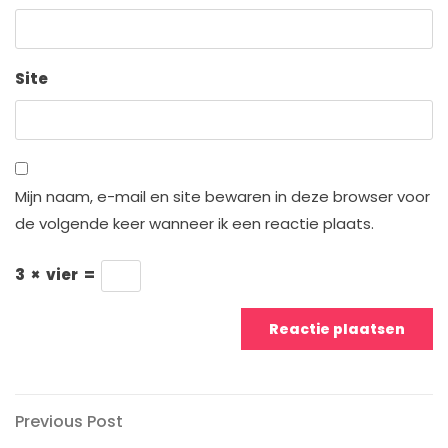
Site
Mijn naam, e-mail en site bewaren in deze browser voor
de volgende keer wanneer ik een reactie plaats.
3
×
vier
=
Berichtnavigatie
Previous
Previous Post
Post