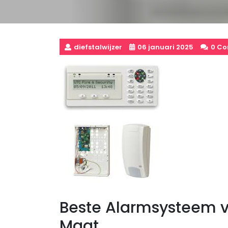
diefstalwijzer
06 januari 2025
0 C
Beste Alarmsysteem v
Maat