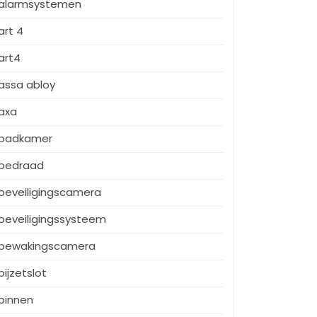
alarmsystemen
art 4
art4
assa abloy
axa
badkamer
bedraad
beveiligingscamera
beveiligingssysteem
bewakingscamera
bijzetslot
binnen