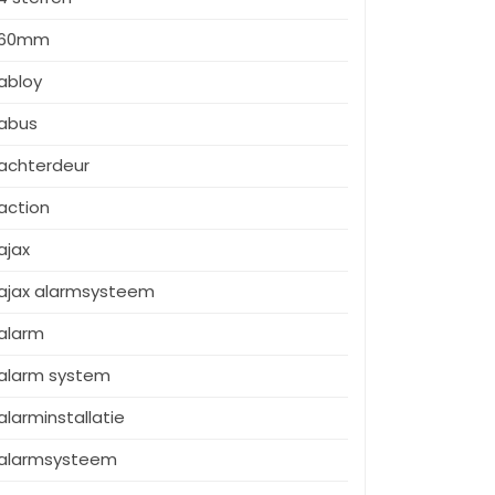
60mm
abloy
abus
achterdeur
action
ajax
ajax alarmsysteem
alarm
alarm system
alarminstallatie
alarmsysteem