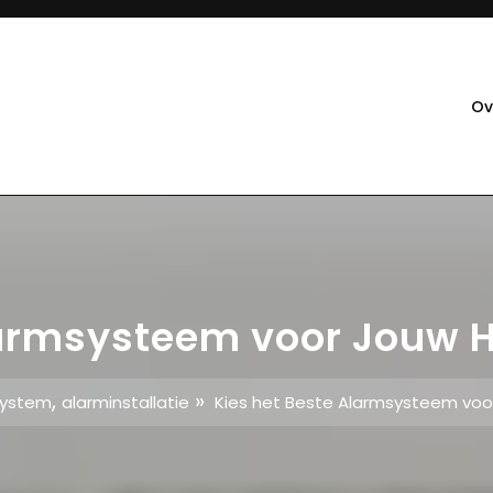
Ov
larmsysteem voor Jouw H
,
»
system
alarminstallatie
Kies het Beste Alarmsysteem voo