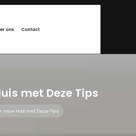
er ons
Contact
uis met Deze Tips
r Jouw Huis met Deze Tips