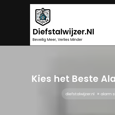
Ga
naar
inhoud
Diefstalwijzer.nl
Beveilig Meer, Verlies Minder
Kies het Beste A
»
diefstalwijzer.nl
alarm 