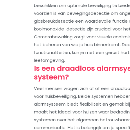
beschikken om optimale beveiliging te bieden
voorzien is van bewegingsdetectie om ongew
glasbreukdetectie een waardevolle functie 
koolmonoxide-detectie zijn cruciaal voor he
Camerabewaking zorgt voor visuele controle v
het beheren van wie je huis binnenkomt. D
functionaliteiten, kun je met een gerust har
leefomgeving.
Is een draadloos alarmsy
systeem?
Veel mensen vragen zich af of een draadlo
voor huisbeveiliging. Beide systemen hebbe
alarmsysteem biedt flexibiliteit en gemak bij
maakt het ideaal voor huizen waar bedrading
systemen over het algemeen betrouwbaarder
communicatie. Het is belangrijk om je specif