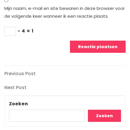
Mijn naam, e-mail en site bewaren in deze browser voor
de volgende keer wanneer ik een reactie plaats.
−
4
=
1
Berichtnavigatie
Previous
Previous Post
Post
Next
Next Post
Post
Zoeken
Zoeken