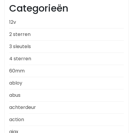
Categorieën
12v
2 sterren
3 sleutels
4 sterren
60mm
abloy
abus
achterdeur
action
ajax