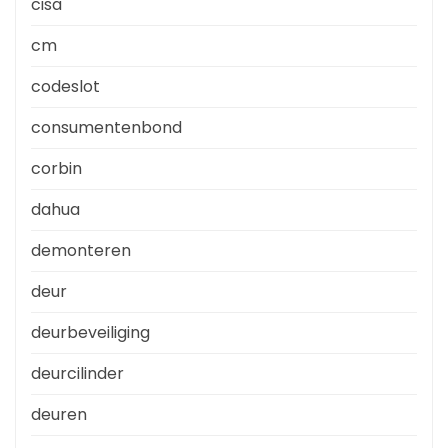
cisa
cm
codeslot
consumentenbond
corbin
dahua
demonteren
deur
deurbeveiliging
deurcilinder
deuren