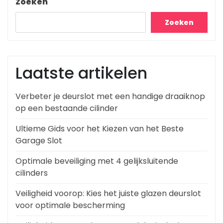
Zoeken
Zoeken
Laatste artikelen
Verbeter je deurslot met een handige draaiknop
op een bestaande cilinder
Ultieme Gids voor het Kiezen van het Beste
Garage Slot
Optimale beveiliging met 4 gelijksluitende
cilinders
Veiligheid voorop: Kies het juiste glazen deurslot
voor optimale bescherming