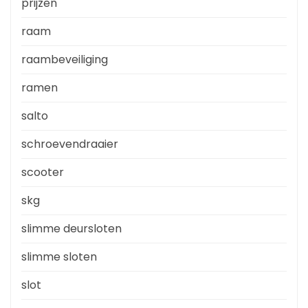
prijzen
raam
raambeveiliging
ramen
salto
schroevendraaier
scooter
skg
slimme deursloten
slimme sloten
slot