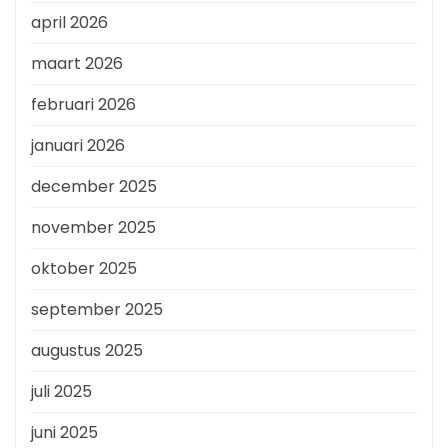
april 2026
maart 2026
februari 2026
januari 2026
december 2025
november 2025
oktober 2025
september 2025
augustus 2025
juli 2025
juni 2025