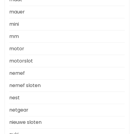
mauer
mini
mm
motor
motorslot
nemef
nemef sloten
nest
netgear
nieuwe sloten