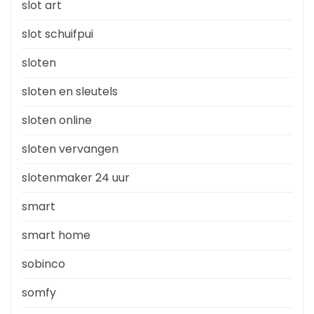
slot art
slot schuifpui
sloten
sloten en sleutels
sloten online
sloten vervangen
slotenmaker 24 uur
smart
smart home
sobinco
somfy