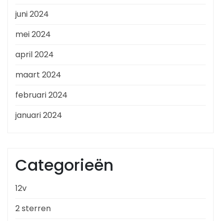
juni 2024
mei 2024
april 2024
maart 2024
februari 2024
januari 2024
Categorieën
12v
2 sterren